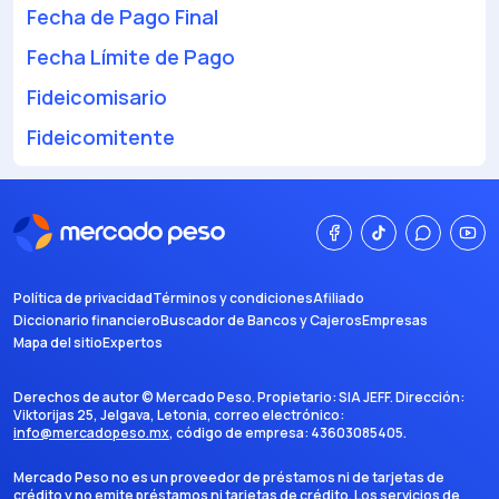
Fecha de Pago Final
Fecha Límite de Pago
Fideicomisario
Fideicomitente
Política de privacidad
Términos y condiciones
Afiliado
Diccionario financiero
Buscador de Bancos y Cajeros
Empresas
Mapa del sitio
Expertos
Derechos de autor ©
Mercado Peso
. Propietario:
SIA JEFF
. Dirección:
Viktorijas 25, Jelgava, Letonia
, correo electrónico:
info@mercadopeso.mx
, código de empresa:
43603085405
.
Mercado Peso no es un proveedor de préstamos ni de tarjetas de
crédito y no emite préstamos ni tarjetas de crédito. Los servicios de