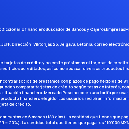
o
Diccionario financiero
Buscador de Bancos y Cajeros
Empresas
M
A JEFF
. Dirección:
Viktorijas 25, Jelgava, Letonia
, correo electróni
tarjetas de crédito y no emite préstamos ni tarjetas de crédito
 crediticios acreditados, así como a buscar diversos productos f
encontrar socios de préstamos con plazos de pago flexibles de 91 
 pueden comparar tarjetas de crédito según tasas de interés, c
situación financiera. Mercado Peso no cobra una tarifa por usar el 
 producto financiero elegido. Los usuarios recibirán información 
rjeta de crédito.
agar cuotas en 6 meses (180 días), la cantidad que tienes que p
R = 20%). La cantidad total que tienes que pagar es 110'000 MXN