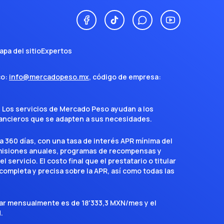
apa del sitio
Expertos
co:
info@mercadopeso.mx
, código de empresa:
. Los servicios de Mercado Peso ayudan a los
inancieros que se adapten a sus necesidades.
a 360 días, con una tasa de interés APR mínima del
omisiones anuales, programas de recompensas y
servicio. El costo final que el prestatario o titular
completa y precisa sobre la APR, así como todas las
agar mensualmente es de 18'333,3 MXN/mes y el
.