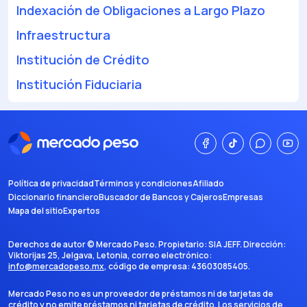
Indexación de Obligaciones a Largo Plazo
Infraestructura
Institución de Crédito
Institución Fiduciaria
Política de privacidad
Términos y condiciones
Afiliado
Diccionario financiero
Buscador de Bancos y Cajeros
Empresas
Mapa del sitio
Expertos
Derechos de autor ©
Mercado Peso
. Propietario:
SIA JEFF
. Dirección:
Viktorijas 25, Jelgava, Letonia
, correo electrónico:
info@mercadopeso.mx
, código de empresa:
43603085405
.
Mercado Peso no es un proveedor de préstamos ni de tarjetas de
crédito y no emite préstamos ni tarjetas de crédito. Los servicios de