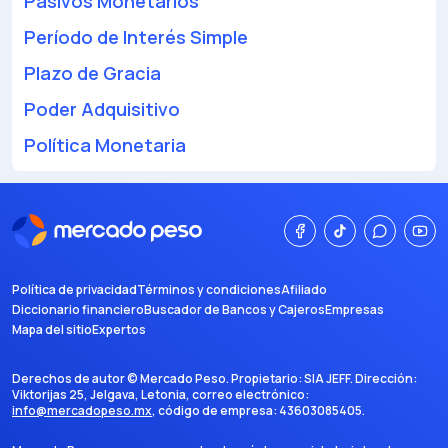
Pasivos Monetarios
Período de Interés Simple
Plazo de Gracia
Poder Adquisitivo
Política Monetaria
Política de privacidad
Términos y condiciones
Afiliado
Diccionario financiero
Buscador de Bancos y Cajeros
Empresas
Mapa del sitio
Expertos
Derechos de autor ©
Mercado Peso
. Propietario:
SIA JEFF
. Dirección:
Viktorijas 25, Jelgava, Letonia
, correo electrónico:
info@mercadopeso.mx
, código de empresa:
43603085405
.