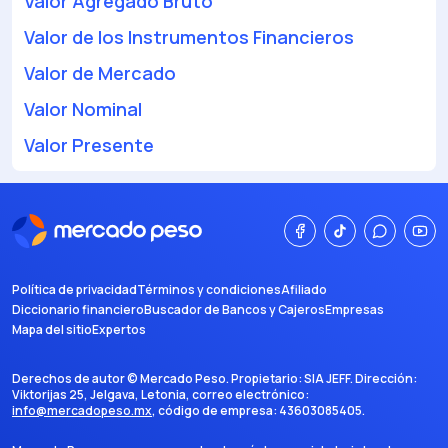
Valor Agregado Bruto
Valor de los Instrumentos Financieros
Valor de Mercado
Valor Nominal
Valor Presente
Política de privacidad
Términos y condiciones
Afiliado
Diccionario financiero
Buscador de Bancos y Cajeros
Empresas
Mapa del sitio
Expertos
Derechos de autor ©
Mercado Peso
. Propietario:
SIA JEFF
. Dirección:
Viktorijas 25, Jelgava, Letonia
, correo electrónico:
info@mercadopeso.mx
, código de empresa:
43603085405
.