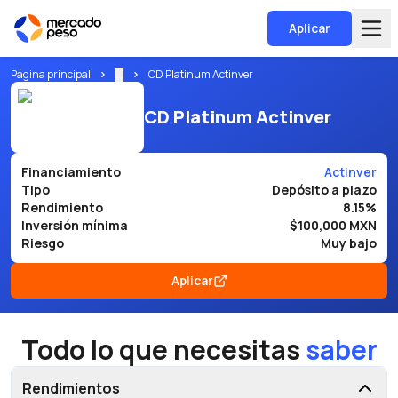
Aplicar
Página principal
...
CD Platinum Actinver
CD Platinum Actinver
Financiamiento
Actinver
Tipo
Depósito a plazo
Rendimiento
8.15%
Inversión mínima
$100,000 MXN
Riesgo
Muy bajo
Aplicar
Todo lo que necesitas
saber
Rendimientos