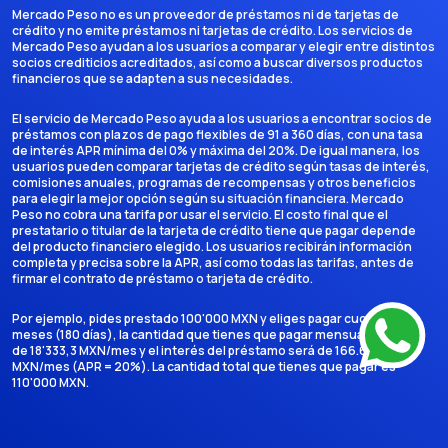
Mercado Peso no es un proveedor de préstamos ni de tarjetas de
crédito y no emite préstamos ni tarjetas de crédito. Los servicios de
Mercado Peso ayudan a los usuarios a comparar y elegir entre distintos
socios crediticios acreditados, así como a buscar diversos productos
financieros que se adapten a sus necesidades.
El servicio de Mercado Peso ayuda a los usuarios a encontrar socios de
préstamos con plazos de pago flexibles de 91 a 360 días, con una tasa
de interés APR mínima del 0% y máxima del 20%. De igual manera, los
usuarios pueden comparar tarjetas de crédito según tasas de interés,
comisiones anuales, programas de recompensas y otros beneficios
para elegir la mejor opción según su situación financiera. Mercado
Peso no cobra una tarifa por usar el servicio. El costo final que el
prestatario o titular de la tarjeta de crédito tiene que pagar depende
del producto financiero elegido. Los usuarios recibirán información
completa y precisa sobre la APR, así como todas las tarifas, antes de
firmar el contrato de préstamo o tarjeta de crédito.
Por ejemplo, pides prestado 100'000 MXN y eliges pagar cuotas en 6
meses (180 días), la cantidad que tienes que pagar mensualmente es
de 18'333,3 MXN/mes y el interés del préstamo será de 166.666,7
MXN/mes (APR = 20%). La cantidad total que tienes que pagar es
110'000 MXN.