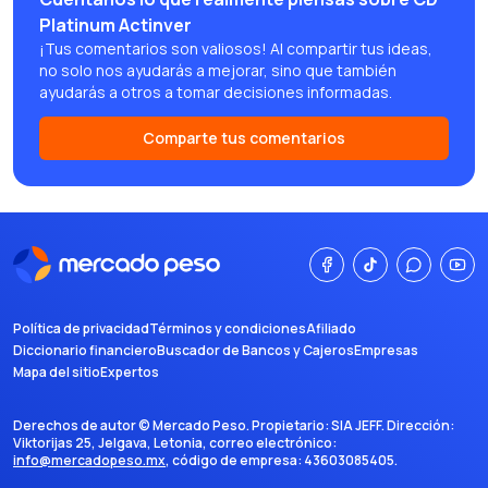
Platinum Actinver
¡Tus comentarios son valiosos! Al compartir tus ideas,
no solo nos ayudarás a mejorar, sino que también
ayudarás a otros a tomar decisiones informadas.
Comparte tus comentarios
Política de privacidad
Términos y condiciones
Afiliado
Diccionario financiero
Buscador de Bancos y Cajeros
Empresas
Mapa del sitio
Expertos
Derechos de autor ©
Mercado Peso
. Propietario:
SIA JEFF
. Dirección:
Viktorijas 25, Jelgava, Letonia
, correo electrónico:
info@mercadopeso.mx
, código de empresa:
43603085405
.