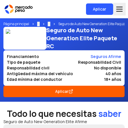
Aplicar
Página principal
...
...
Seguro de Auto New Generation Elite Paquete
Seguro de Auto New
Generation Elite Paquete
RC
Financiamiento
Seguros Afirme
Tipo de paquete
Responsabilidad Civil
Responsabilidad civil
No disponible
Antigüedad máxima del vehículo
40 años
Edad mínima del conductor
18+ años
Aplicar
Todo lo que necesitas
saber
Seguro de Auto New Generation Elite Afirme