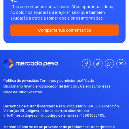
RC
¡Tus comentarios son valiosos! Al compartir tus ideas,
no solo nos ayudarás a mejorar, sino que también
ayudarás a otros a tomar decisiones informadas.
Comparte tus comentarios
Política de privacidad
Términos y condiciones
Afiliado
Diccionario financiero
Buscador de Bancos y Cajeros
Empresas
Mapa del sitio
Expertos
Derechos de autor ©
Mercado Peso
. Propietario:
SIA JEFF
. Dirección:
Viktorijas 25, Jelgava, Letonia
, correo electrónico:
info@mercadopeso.mx
, código de empresa:
43603085405
.
Mercado Peso no es un proveedor de préstamos ni de tarjetas de