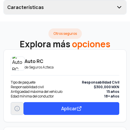
Características
Otros seguros
Explora más
opciones
Auto RC
de
Seguros Azteca
Tipo de paquete
Responsabilidad Civil
Responsabilidad civil
$300,000 MXN
Antigüedad máxima del vehículo
15 años
Edad mínima del conductor
18+ años
Aplicar