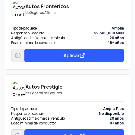
Autos Fronterizos
de
Seguros Afirme
Tipo de paquete
Amplia
Responsabilidad civil
$2,500,000 MXN
Antigüedad máxima del vehículo
20 años
Edad mínima del conductor
18+ años
Aplicar
Autos Prestigio
de
General de Seguros
Tipo de paquete
Amplia Plus
Responsabilidad civil
No disponible
Antigüedad máxima del vehículo
20 años
Edad mínima del conductor
18+ años