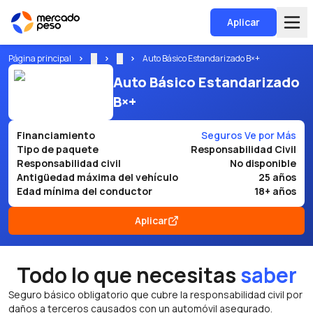
Aplicar
Página principal
...
...
Auto Básico Estandarizado B×+
Auto Básico Estandarizado
B×+
Financiamiento
Seguros Ve por Más
Tipo de paquete
Responsabilidad Civil
Responsabilidad civil
No disponible
Antigüedad máxima del vehículo
25 años
Edad mínima del conductor
18+ años
Aplicar
Todo lo que necesitas
saber
Seguro básico obligatorio que cubre la responsabilidad civil por
daños a terceros causados con un automóvil asegurado.