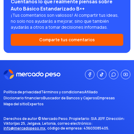
Cuéntanos lo que realmente piensas sobre
Auto Básico Estandarizado B×+
¡Tus comentarios son valiosos! Al compartir tus ideas,
no solo nos ayudarás a mejorar, sino que también
ayudarás a otros a tomar decisiones informadas.
Comparte tus comentarios
Política de privacidad
Términos y condiciones
Afiliado
Diccionario financiero
Buscador de Bancos y Cajeros
Empresas
Mapa del sitio
Expertos
Derechos de autor ©
Mercado Peso
. Propietario:
SIA JEFF
. Dirección:
Viktorijas 25, Jelgava, Letonia
, correo electrónico:
info@mercadopeso.mx
, código de empresa:
43603085405
.