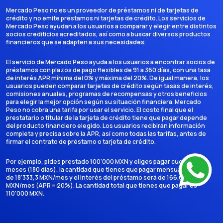
Mercado Peso no es un proveedor de préstamos ni de tarjetas de
crédito y no emite préstamos ni tarjetas de crédito. Los servicios de
Mercado Peso ayudan a los usuarios a comparar y elegir entre distintos
socios crediticios acreditados, así como a buscar diversos productos
financieros que se adapten a sus necesidades.
El servicio de Mercado Peso ayuda a los usuarios a encontrar socios de
préstamos con plazos de pago flexibles de 91 a 360 días, con una tasa
de interés APR mínima del 0% y máxima del 20%. De igual manera, los
usuarios pueden comparar tarjetas de crédito según tasas de interés,
comisiones anuales, programas de recompensas y otros beneficios
para elegir la mejor opción según su situación financiera. Mercado
Peso no cobra una tarifa por usar el servicio. El costo final que el
prestatario o titular de la tarjeta de crédito tiene que pagar depende
del producto financiero elegido. Los usuarios recibirán información
completa y precisa sobre la APR, así como todas las tarifas, antes de
firmar el contrato de préstamo o tarjeta de crédito.
Por ejemplo, pides prestado 100'000 MXN y eliges pagar cuotas en 6
meses (180 días), la cantidad que tienes que pagar mensualmente es
de 18'333,3 MXN/mes y el interés del préstamo será de 166.666,7
MXN/mes (APR = 20%). La cantidad total que tienes que pagar es
110'000 MXN.