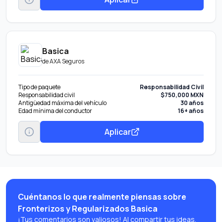
Basica
de
AXA Seguros
Tipo de paquete
Responsabilidad Civil
Responsabilidad civil
$750,000 MXN
Antigüedad máxima del vehículo
30 años
Edad mínima del conductor
16+ años
Aplicar
Cuéntanos lo que realmente piensas sobre
Fronterizos y Regularizados Basica
¡Tus comentarios son valiosos! Al compartir tus ideas,