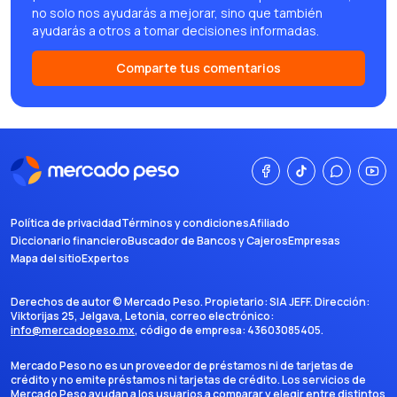
no solo nos ayudarás a mejorar, sino que también
ayudarás a otros a tomar decisiones informadas.
Comparte tus comentarios
Política de privacidad
Términos y condiciones
Afiliado
Diccionario financiero
Buscador de Bancos y Cajeros
Empresas
Mapa del sitio
Expertos
Derechos de autor ©
Mercado Peso
. Propietario:
SIA JEFF
. Dirección:
Viktorijas 25, Jelgava, Letonia
, correo electrónico:
info@mercadopeso.mx
, código de empresa:
43603085405
.
Mercado Peso no es un proveedor de préstamos ni de tarjetas de
crédito y no emite préstamos ni tarjetas de crédito. Los servicios de
Mercado Peso ayudan a los usuarios a comparar y elegir entre distintos