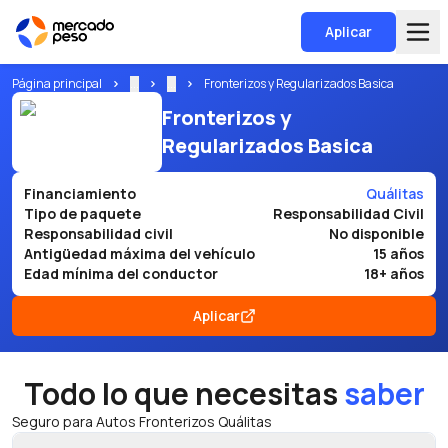
Aplicar
Página principal
...
...
Fronterizos y Regularizados Basica
Fronterizos y
Regularizados Basica
Financiamiento
Quálitas
Tipo de paquete
Responsabilidad Civil
Responsabilidad civil
No disponible
Antigüedad máxima del vehículo
15 años
Edad mínima del conductor
18+ años
Aplicar
Todo lo que necesitas
saber
Seguro para Autos Fronterizos Quálitas