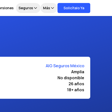
ersiones
Seguros
Más
Solicítalo Ya
AIG Seguros México
Amplia
No disponible
26 años
18+ años