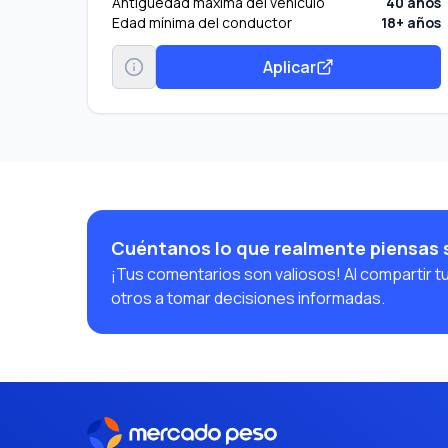
Antigüedad máxima del vehículo
40 años
Edad mínima del conductor
18+ años
Aplicar
Cuéntanos lo que realmente piensas 
¡Tus comentarios son valiosos! Al compartir t
otros a tomar decisiones informadas.