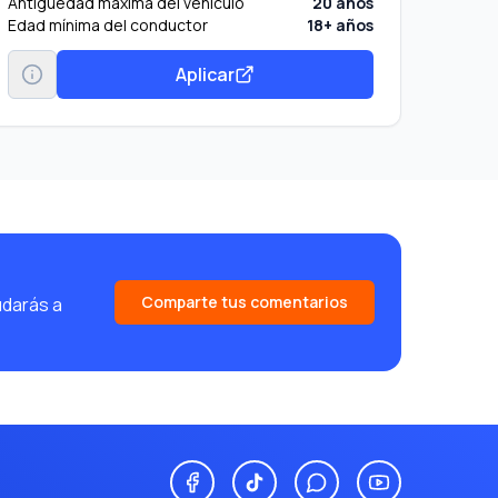
Antigüedad máxima del vehículo
20 años
Edad mínima del conductor
18+ años
Aplicar
Comparte tus comentarios
udarás a