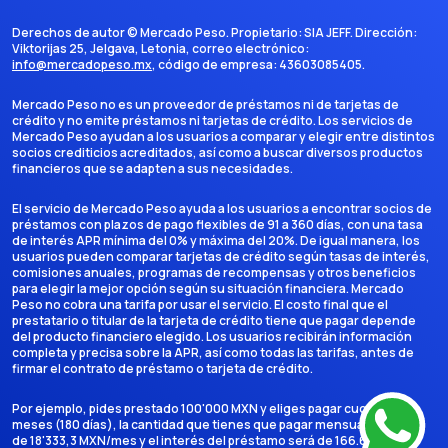
Derechos de autor ©
Mercado Peso
. Propietario:
SIA JEFF
. Dirección:
Viktorijas 25, Jelgava, Letonia
, correo electrónico:
info@mercadopeso.mx
, código de empresa:
43603085405
.
Mercado Peso no es un proveedor de préstamos ni de tarjetas de
crédito y no emite préstamos ni tarjetas de crédito. Los servicios de
Mercado Peso ayudan a los usuarios a comparar y elegir entre distintos
socios crediticios acreditados, así como a buscar diversos productos
financieros que se adapten a sus necesidades.
El servicio de Mercado Peso ayuda a los usuarios a encontrar socios de
préstamos con plazos de pago flexibles de 91 a 360 días, con una tasa
de interés APR mínima del 0% y máxima del 20%. De igual manera, los
usuarios pueden comparar tarjetas de crédito según tasas de interés,
comisiones anuales, programas de recompensas y otros beneficios
para elegir la mejor opción según su situación financiera. Mercado
Peso no cobra una tarifa por usar el servicio. El costo final que el
prestatario o titular de la tarjeta de crédito tiene que pagar depende
del producto financiero elegido. Los usuarios recibirán información
completa y precisa sobre la APR, así como todas las tarifas, antes de
firmar el contrato de préstamo o tarjeta de crédito.
Por ejemplo, pides prestado 100'000 MXN y eliges pagar cuotas en 6
meses (180 días), la cantidad que tienes que pagar mensualmente es
de 18'333,3 MXN/mes y el interés del préstamo será de 166.666,7