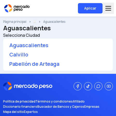
Aplicar
Página principal
...
Aguascalientes
Aguascalientes
Selecciona Ciudad
Aguascalientes
Calvillo
Pabellón de Arteaga
Política de privacidad
Términos y condiciones
Afiliado
Diccionario financiero
Buscador de Bancos y Cajeros
Empresas
Mapa del sitio
Expertos