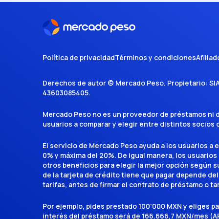
Política de privacidad
Términos y condiciones
Afiliad
Derechos de autor ©
Mercado Peso
. Propietario:
SI
43603085405
.
Mercado Peso no es un proveedor de préstamos ni de 
usuarios a comparar y elegir entre distintos socios
El servicio de Mercado Peso ayuda a los usuarios a 
0% y máxima del 20%. De igual manera, los usuarios
otros beneficios para elegir la mejor opción según su 
de la tarjeta de crédito tiene que pagar depende del
tarifas, antes de firmar el contrato de préstamo o ta
Por ejemplo, pides prestado 100'000 MXN y eliges p
interés del préstamo será de 166.666,7 MXN/mes (AP