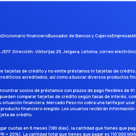
o
Diccionario financiero
Buscador de Bancos y Cajeros
Empresas
M
A JEFF
. Dirección:
Viktorijas 25, Jelgava, Letonia
, correo electróni
tarjetas de crédito y no emite préstamos ni tarjetas de crédito
 crediticios acreditados, así como a buscar diversos productos f
encontrar socios de préstamos con plazos de pago flexibles de 91 
 pueden comparar tarjetas de crédito según tasas de interés, c
situación financiera. Mercado Peso no cobra una tarifa por usar el 
 producto financiero elegido. Los usuarios recibirán información 
rjeta de crédito.
agar cuotas en 6 meses (180 días), la cantidad que tienes que p
R = 20%). La cantidad total que tienes que pagar es 110'000 MXN