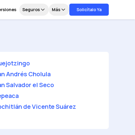
ersiones
Seguros
Más
Solicítalo Ya
uejotzingo
an Andrés Cholula
an Salvador el Seco
epeaca
ochitlán de Vicente Suárez