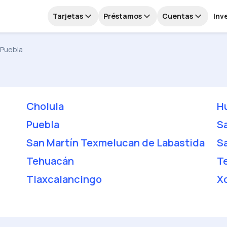
Tarjetas
Préstamos
Cuentas
Inv
Puebla
Cholula
H
Puebla
S
San Martín Texmelucan de Labastida
S
Tehuacán
T
Tlaxcalancingo
X