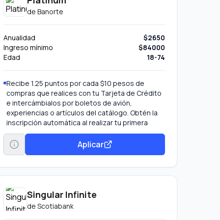
Platinum
de
Banorte
Anualidad
$2650
Ingreso mínimo
$84000
Edad
18-74
Recibe 1.25 puntos por cada $10 pesos de
compras que realices con tu Tarjeta de Crédito
e intercámbialos por boletos de avión,
experiencias o artículos del catálogo. Obtén la
inscripción automática al realizar tu primera
compra.
Salas de espera VIP en el aeropuerto Si te
Aplicar
encuentras viajando desde la CDMX accede a
las salas Grand Lounge Elite de Visa y disfruta: 6
accesos (o 3 con un acompañante) anuales sin
costo, presentando únicamente tu Tarjeta de
Crédito Platinum Visa
Singular Infinite
Terminal 1 del Aeropuerto Internacional de la
de
Scotiabank
CDMX (AICM) Lounge 19/ The Grand Lounge /