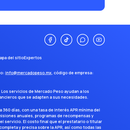
está.
Aumenta tu línea de crédito Obtén más en tu
tarjeta por tu buen historial.
Pagos Fijos Banamex® Parcializa tus compras o
saldo.
apa del sitio
Expertos
co:
info@mercadopeso.mx
, código de empresa:
. Los servicios de Mercado Peso ayudan a los
inancieros que se adapten a sus necesidades.
a 360 días, con una tasa de interés APR mínima del
omisiones anuales, programas de recompensas y
servicio. El costo final que el prestatario o titular
completa y precisa sobre la APR, así como todas las