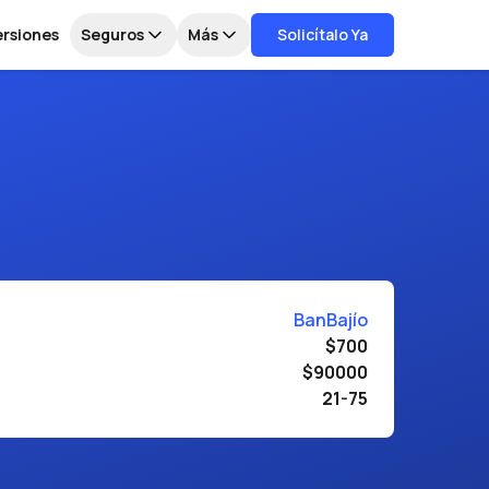
ersiones
Seguros
Más
Solicítalo Ya
BanBajío
$700
$90000
21-75