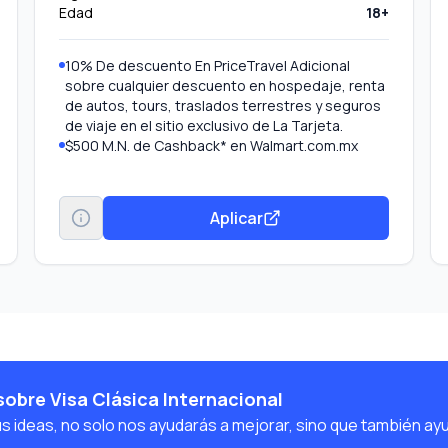
Edad
18+
10% De descuento En PriceTravel Adicional
sobre cualquier descuento en hospedaje, renta
de autos, tours, traslados terrestres y seguros
de viaje en el sitio exclusivo de La Tarjeta.
$500 M.N. de Cashback* en Walmart.com.mx
BENEFICIOS DE HOY: Inscríbete al beneficio y
obtén $500 M.N. de *bonificación en tu Estado
de Cuenta al hacer un gasto acumulado de
Aplicar
$3,500 M.N en Walmart.com.mx y tiendas
Walmart Express, hasta 3 veces durante la
vigencia del beneficio.
Cada vez que pagues con tu Tarjeta acumularás
Puntos Membership Rewards® en automático
que podrás intercambiar por diferentes
recompensas como reducir el Saldo de tu
Cuenta, Comprar en línea, obtener Certificados
de Regalo, y más.
obre Visa Clásica Internacional
10% de Descuento en PriceTravel. Adicional
us ideas, no solo nos ayudarás a mejorar, sino que también ay
sobre cualquier descuento en hospedaje, renta
de autos, tours, traslados terrestres y seguros