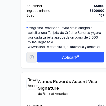
Anualidad
$5800
Ingreso mínimo
$600000
Edad
18+
Programa Referidos. Invita a tus amigos a
solicitar una Tarjeta de Crédito Banorte y gana
por cada tarjeta aprobada un bono de 3,000
millas, ingrese a
www.banorte.com/tutarjetafavorita y activa el
programa de “Referidos” en la sección
Promociones.
Aplicar
Disfruta, sin costo y con dos acompañantes, de
la exclusividad de los Salones VIP Grand Lounge
en la T1 del AICM.
Visa Médico Online. Te brinda una experiencia
digital para utilizar el Servicio Médico de
Atmos Rewards Ascent Visa
Emergencia Internacional Si te encuentras fuera
Signature
de tu país de residencia y necesitas asistencia
de
Bank of America
para eventos simples/no urgentes, puedes
elegir tener una consulta médica virtual
Visa Digital Concierge. Contacta a tu agente