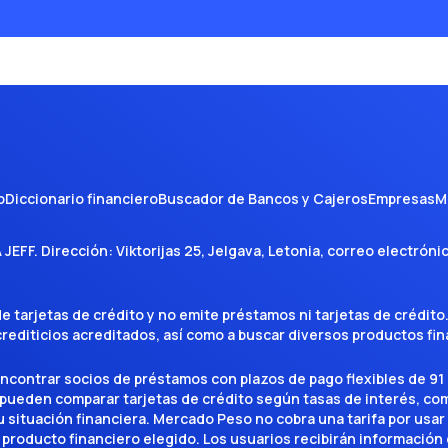
de viaje en el sitio exclusivo de La Tarjeta.
o
Diccionario financiero
Buscador de Bancos y Cajeros
Empresas
M
A JEFF
. Dirección:
Viktorijas 25, Jelgava, Letonia
, correo electróni
tarjetas de crédito y no emite préstamos ni tarjetas de crédito
 crediticios acreditados, así como a buscar diversos productos f
encontrar socios de préstamos con plazos de pago flexibles de 91 
 pueden comparar tarjetas de crédito según tasas de interés, c
situación financiera. Mercado Peso no cobra una tarifa por usar el 
 producto financiero elegido. Los usuarios recibirán información 