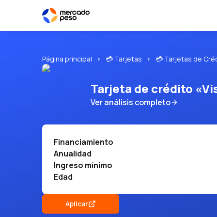
Página principal
💳 Tarjetas
💳 Tarjetas de Cré
Tarjeta de crédito «Vi
Ver análisis completo
Financiamiento
Anualidad
Ingreso mínimo
Edad
Aplicar