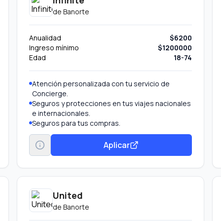
Infinite
de
Banorte
Anualidad
$6200
Ingreso mínimo
$1200000
Edad
18-74
Atención personalizada con tu servicio de
Concierge.
Seguros y protecciones en tus viajes nacionales
e internacionales.
Seguros para tus compras.
Invita a tus amigos a solicitar una Tarjeta de
Crédito Banorte y gana por cada tarjeta
Aplicar
aprobada un bono de 10,000 puntos
Recompensa Total Banorte, ingresa a
www.banorte.com/tutarjetafavorita y activa el
programa de “Referidos” en la sección
Promociones.
United
de
Banorte