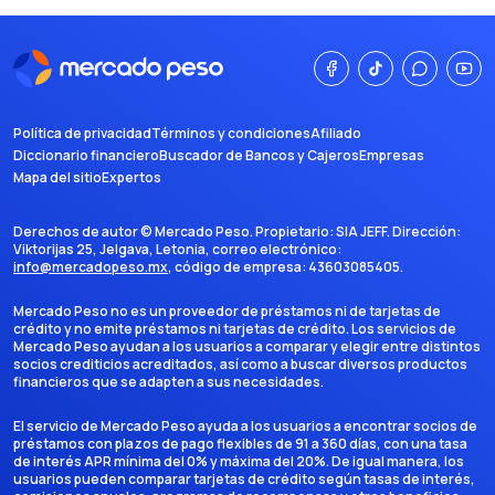
Política de privacidad
Términos y condiciones
Afiliado
Diccionario financiero
Buscador de Bancos y Cajeros
Empresas
Mapa del sitio
Expertos
Derechos de autor ©
Mercado Peso
. Propietario:
SIA JEFF
. Dirección:
Viktorijas 25, Jelgava, Letonia
, correo electrónico:
info@mercadopeso.mx
, código de empresa:
43603085405
.
Mercado Peso no es un proveedor de préstamos ni de tarjetas de
crédito y no emite préstamos ni tarjetas de crédito. Los servicios de
Mercado Peso ayudan a los usuarios a comparar y elegir entre distintos
socios crediticios acreditados, así como a buscar diversos productos
financieros que se adapten a sus necesidades.
El servicio de Mercado Peso ayuda a los usuarios a encontrar socios de
préstamos con plazos de pago flexibles de 91 a 360 días, con una tasa
de interés APR mínima del 0% y máxima del 20%. De igual manera, los
usuarios pueden comparar tarjetas de crédito según tasas de interés,