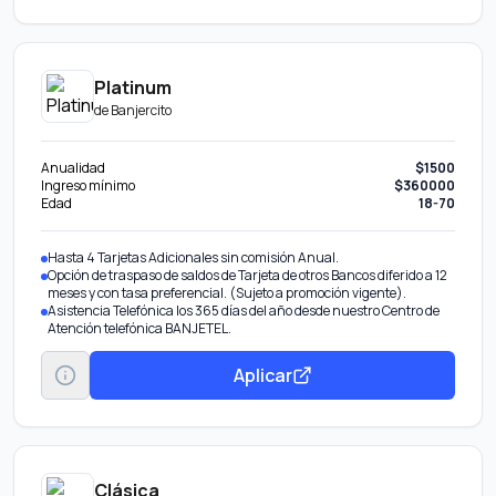
Platinum
de
Banjercito
Anualidad
$1500
Ingreso mínimo
$360000
Edad
18-70
Hasta 4 Tarjetas Adicionales sin comisión Anual.
Opción de traspaso de saldos de Tarjeta de otros Bancos diferido a 12
meses y con tasa preferencial. (Sujeto a promoción vigente).
Asistencia Telefónica los 365 días del año desde nuestro Centro de
Atención telefónica BANJETEL.
Aplicar
Clásica