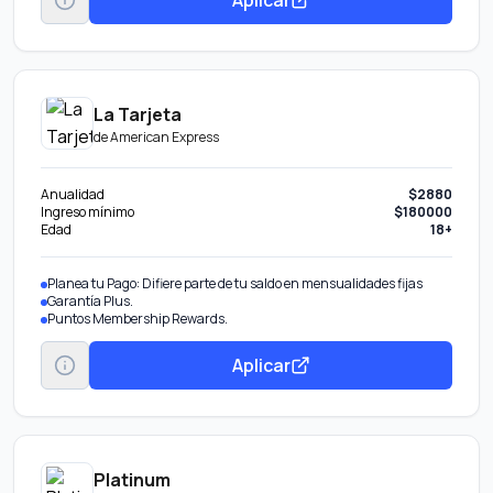
La Tarjeta
de
American Express
Anualidad
$2880
Ingreso mínimo
$180000
Edad
18+
Planea tu Pago: Difiere parte de tu saldo en mensualidades fijas
Garantía Plus.
Puntos Membership Rewards.
Aplicar
Platinum