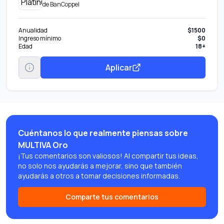
de
BanCoppel
Anualidad
$1500
Ingreso mínimo
$0
Edad
18+
Aplicar
Cuéntanos lo que realmente piensas sobre
MULTIVA Oro
¡Tus comentarios son valiosos! Al compartir tus ideas,
no solo nos ayudarás a mejorar, sino que también
ayudarás a otros a tomar decisiones informadas.
Comparte tus comentarios