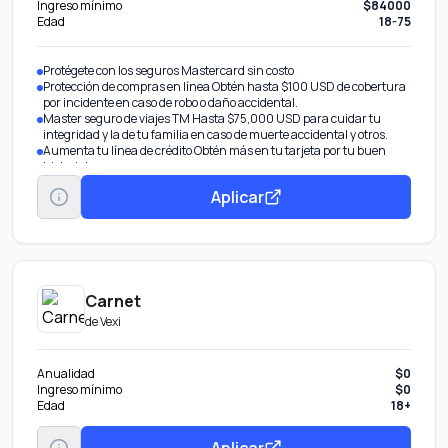
Ingreso mínimo
$84000
Edad
18-75
Protégete con los seguros Mastercard sin costo
Protección de compras en línea Obtén hasta $100 USD de cobertura
por incidente en caso de robo o daño accidental.
Master seguro de viajes TM Hasta $75,000 USD para cuidar tu
integridad y la de tu familia en caso de muerte accidental y otros.
Aumenta tu línea de crédito Obtén más en tu tarjeta por tu buen
historial.
Transfiere tu deuda De otros bancos con tasa de interés
Aplicar
preferencial.
Obtén pagos fijos Parcializa tus compras o saldo con una tasa
preferencial.
Disponible Banamex Convierte parte de tu línea de crédito en efectivo
con tasa preferencial. Beneficio por invitación.
Carnet
de
Vexi
Anualidad
$0
Ingreso mínimo
$0
Edad
18+
Aplicar