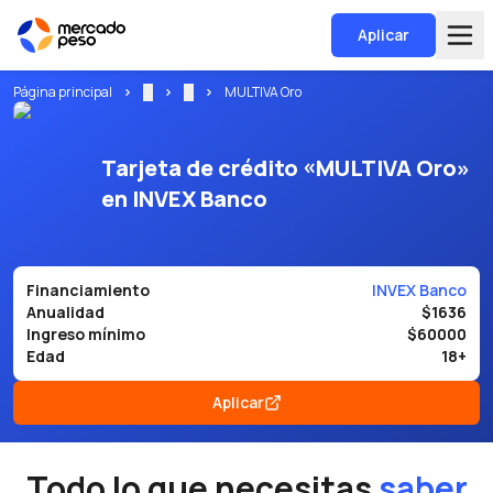
Aplicar
Página principal
...
...
MULTIVA Oro
Tarjeta de crédito «MULTIVA Oro»
en INVEX Banco
Financiamiento
INVEX Banco
Anualidad
$1636
Ingreso mínimo
$60000
Edad
18+
Aplicar
Todo lo que necesitas
saber