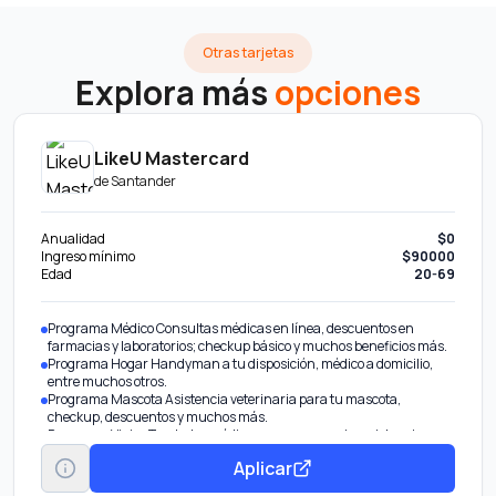
Otras tarjetas
Explora más
opciones
LikeU Mastercard
de
Santander
Anualidad
$0
Ingreso mínimo
$90000
Edad
20-69
Programa Médico Consultas médicas en línea, descuentos en
farmacias y laboratorios; checkup básico y muchos beneficios más.
Programa Hogar Handyman a tu disposición, médico a domicilio,
entre muchos otros.
Programa Mascota Asistencia veterinaria para tu mascota,
checkup, descuentos y muchos más.
Programa Viajes Traslados médicos por emergencia, asistencia
dental en el extranjero, asesoría legal y más.
Aplicar
Programa Millenials Servicios de Concierge para eventos, tours por
la ciudad y hasta plataforma de cashback.