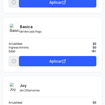
Aplicar
Basica
de
Mercado Pago
Anualidad
$0
Ingreso mínimo
$0
Edad
18+
Aplicar
Joy
de
Citibanamex
Anualidad
$0