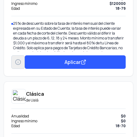
Ingreso mínimo
$120000
Edad
18-79
25% de descuento sobre la tasa de interés mensual del cliente
expresada en su Estado de Cuenta; la tasa de interés puede variar
en cada fecha de corte del cliente. Descuento válido al diferir la
deuda a un plazo de 6, 12, 18 y 24 meses. Monto mínimo a transferir
$1,000 y el máximo a transferir será hasta el 80% de tu Línea de
Crédito. Solo aplica para pagos de Tarjetas de Crédito Bancarias, no
aplica para tarjetas de crédito departamentales, american express,
empresario o básica. La cuenta tiene que estar activa y al corriente.
Aplicar
Alertas a celular vía SMS de compras menores o iguales a $1,000
previa contratación, aplica comisión de $1.50 más IVA.
Respaldo VISA / USD = United States Dollars (Dólares Americanos).
Limitado a un sólo diferimiento activo en tu línea de crédito, consulta
con tu asesor.
1% de recompensas en todas tus compras.
Clásica
de
Ualá
Anualidad
$0
Ingreso mínimo
$0
Edad
18-70