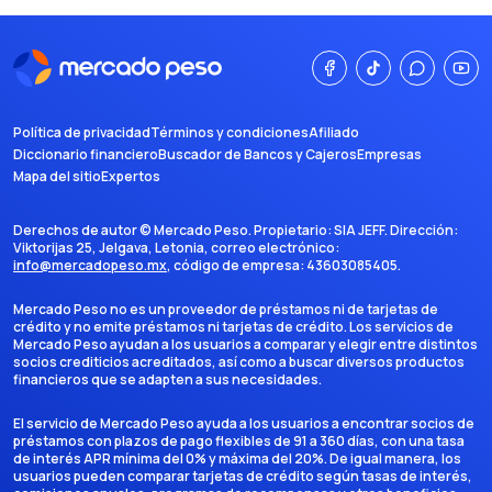
Política de privacidad
Términos y condiciones
Afiliado
Diccionario financiero
Buscador de Bancos y Cajeros
Empresas
Mapa del sitio
Expertos
Derechos de autor ©
Mercado Peso
. Propietario:
SIA JEFF
. Dirección:
Viktorijas 25, Jelgava, Letonia
, correo electrónico:
info@mercadopeso.mx
, código de empresa:
43603085405
.
Mercado Peso no es un proveedor de préstamos ni de tarjetas de
crédito y no emite préstamos ni tarjetas de crédito. Los servicios de
Mercado Peso ayudan a los usuarios a comparar y elegir entre distintos
socios crediticios acreditados, así como a buscar diversos productos
financieros que se adapten a sus necesidades.
El servicio de Mercado Peso ayuda a los usuarios a encontrar socios de
préstamos con plazos de pago flexibles de 91 a 360 días, con una tasa
de interés APR mínima del 0% y máxima del 20%. De igual manera, los
usuarios pueden comparar tarjetas de crédito según tasas de interés,