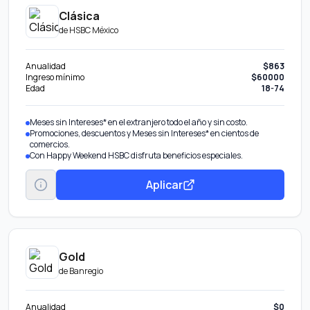
Clásica
de
HSBC México
Anualidad
$863
Ingreso mínimo
$60000
Edad
18-74
Meses sin Intereses* en el extranjero todo el año y sin costo.
Promociones, descuentos y Meses sin Intereses* en cientos de
comercios.
Con Happy Weekend HSBC disfruta beneficios especiales.
Aplicar
Gold
de
Banregio
Anualidad
$0