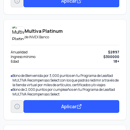
Aplicar
Multiva Platinum
de
INVEX Banco
Anualidad
$2897
Ingreso mínimo
$300000
Edad
18+
Bono de Bienvenida por 3,000 puntos en tu Programa de Lealtad
MULTIVA Recompensas Select con los que podrás redimir a través de
la tienda virtual por miles de artículos, certificados y/o viajes
Bono de 2,000 puntos por cumpleaños en tu Programa de Lealtad
MULTIVA Recompensas Select
Aplicar