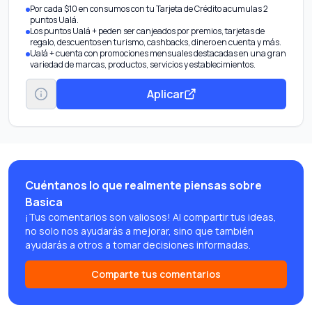
Por cada $10 en consumos con tu Tarjeta de Crédito acumulas 2
puntos Ualá.
Los puntos Ualá + peden ser canjeados por premios, tarjetas de
regalo, descuentos en turismo, cashbacks, dinero en cuenta y más.
Ualá + cuenta con promociones mensuales destacadas en una gran
variedad de marcas, productos, servicios y establecimientos.
Aplicar
Cuéntanos lo que realmente piensas sobre
Basica
¡Tus comentarios son valiosos! Al compartir tus ideas,
no solo nos ayudarás a mejorar, sino que también
ayudarás a otros a tomar decisiones informadas.
Comparte tus comentarios