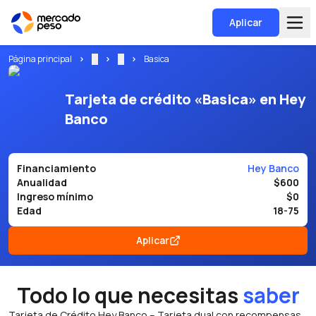
Aplicar
Página principal
...
...
Basica
Tarjeta de crédito «Basica» en Hey
Banco
Financiamiento
Hey Banco
Anualidad
$600
Ingreso mínimo
$0
Edad
18-75
Aplicar
Todo lo que necesitas
saber
Tarjeta de Crédito Hey Banco – Tarjeta dual con recompensas