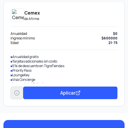
Cemex
de
Afirme
Anualidad
$0
Ingreso mínimo
$600000
Edad
21-75
Anualidad gratis
Tarjetas adicionales sin costo
5% de descuento en TigreTiendas
Priority Pass
LoungeKey
Visa Concierge
Luxury Hotel Collection
Transporte gratuito al Aeropuerto CDMX
Aplicar
Meses Sin Intereses
Servicios Visa Infinite