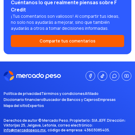
Cuéntanos lo que realmente piensas sobre F
Credit
¡Tus comentarios son valiosos! Al compartir tus ideas,
no solo nos ayudarás a mejorar, sino que también
ayudarás a otros a tomar decisiones informadas.
Comparte tus comentarios
Política de privacidad
Términos y condiciones
Afiliado
Diccionario financiero
Buscador de Bancos y Cajeros
Empresas
Mapa del sitio
Expertos
Derechos de autor ©
Mercado Peso
. Propietario:
SIA JEFF
. Dirección:
Viktorijas 25, Jelgava, Letonia
, correo electrónico:
info@mercadopeso.mx
, código de empresa:
43603085405
.