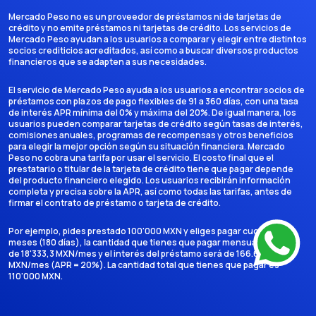
Mercado Peso no es un proveedor de préstamos ni de tarjetas de
crédito y no emite préstamos ni tarjetas de crédito. Los servicios de
Mercado Peso ayudan a los usuarios a comparar y elegir entre distintos
socios crediticios acreditados, así como a buscar diversos productos
financieros que se adapten a sus necesidades.
El servicio de Mercado Peso ayuda a los usuarios a encontrar socios de
préstamos con plazos de pago flexibles de 91 a 360 días, con una tasa
de interés APR mínima del 0% y máxima del 20%. De igual manera, los
usuarios pueden comparar tarjetas de crédito según tasas de interés,
comisiones anuales, programas de recompensas y otros beneficios
para elegir la mejor opción según su situación financiera. Mercado
Peso no cobra una tarifa por usar el servicio. El costo final que el
prestatario o titular de la tarjeta de crédito tiene que pagar depende
del producto financiero elegido. Los usuarios recibirán información
completa y precisa sobre la APR, así como todas las tarifas, antes de
firmar el contrato de préstamo o tarjeta de crédito.
Por ejemplo, pides prestado 100'000 MXN y eliges pagar cuotas en 6
meses (180 días), la cantidad que tienes que pagar mensualmente es
de 18'333,3 MXN/mes y el interés del préstamo será de 166.666,7
MXN/mes (APR = 20%). La cantidad total que tienes que pagar es
110'000 MXN.