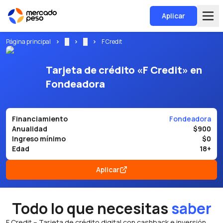
Aplicar
Página principal
...
...
F Credit
Tarjeta de crédito «F Credit» en
Fondeadora
Financiamiento
Fondeadora
Anualidad
$900
Ingreso mínimo
$0
Edad
18+
Aplicar
Todo lo que necesitas
saber
F Credit – Tarjeta de crédito digital con cashback e inversión.