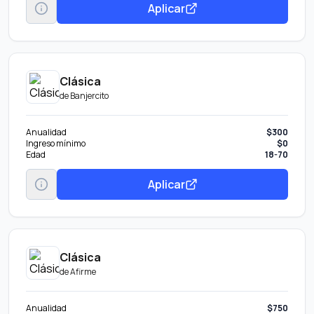
Aplicar
Clásica
de
Banjercito
Anualidad
$300
Ingreso mínimo
$0
Edad
18-70
Aplicar
Clásica
de
Afirme
Anualidad
$750