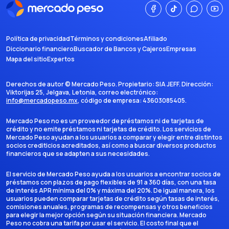
5,000 UDF
Garantía extendida. Duplica la garantía original del fabricante o de
la marca de la tienda hasta por un año al pagar con la tarjeta
elegible de Mastercard. Este beneficio te protege hasta por 200 USD
Política de privacidad
por evento y hasta por 400 USD por año.
Términos y condiciones
Afiliado
Diccionario financiero
Buscador de Bancos y Cajeros
Empresas
Mapa del sitio
Expertos
Derechos de autor ©
Mercado Peso
. Propietario:
SIA JEFF
. Dirección:
Viktorijas 25, Jelgava, Letonia
, correo electrónico:
info@mercadopeso.mx
, código de empresa:
43603085405
.
Mercado Peso no es un proveedor de préstamos ni de tarjetas de
crédito y no emite préstamos ni tarjetas de crédito. Los servicios de
Mercado Peso ayudan a los usuarios a comparar y elegir entre distintos
socios crediticios acreditados, así como a buscar diversos productos
financieros que se adapten a sus necesidades.
El servicio de Mercado Peso ayuda a los usuarios a encontrar socios de
préstamos con plazos de pago flexibles de 91 a 360 días, con una tasa
de interés APR mínima del 0% y máxima del 20%. De igual manera, los
usuarios pueden comparar tarjetas de crédito según tasas de interés,
comisiones anuales, programas de recompensas y otros beneficios
para elegir la mejor opción según su situación financiera. Mercado
Peso no cobra una tarifa por usar el servicio. El costo final que el