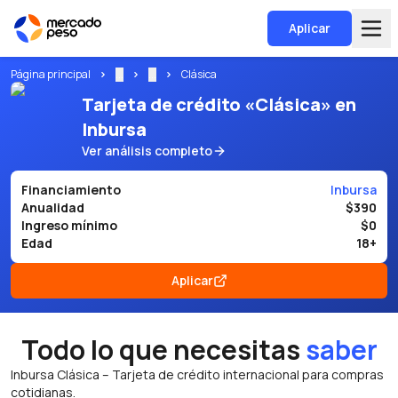
Aplicar
Página principal
...
...
Clásica
Tarjeta de crédito «Clásica» en
Inbursa
Ver análisis completo
Financiamiento
Inbursa
Anualidad
$390
Ingreso mínimo
$0
Edad
18+
Aplicar
Todo lo que necesitas
saber
Inbursa Clásica – Tarjeta de crédito internacional para compras
cotidianas.