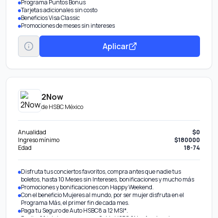
Programa Puntos Bonus
Tarjetas adicionales sin costo
Beneficios Visa Classic
Promociones de meses sin intereses
Aplicar
2Now
de
HSBC México
Anualidad
$0
Ingreso mínimo
$180000
Edad
18-74
Disfruta tus conciertos favoritos, compra antes que nadie tus
boletos, hasta 10 Meses sin Intereses, bonificaciones y mucho más
Promociones y bonificaciones con Happy Weekend.
Con el beneficio Mujeres al mundo, por ser mujer disfruta en el
Programa Más, el primer fin de cada mes.
Paga tu Seguro de Auto HSBC8 a 12 MSI*.