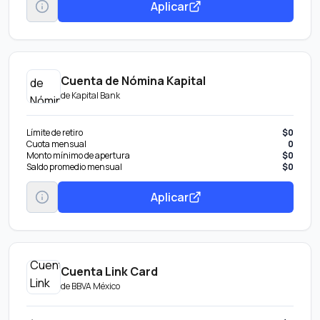
Aplicar
Cuenta de Nómina Kapital
de
Kapital Bank
Límite de retiro
$0
Cuota mensual
0
Monto mínimo de apertura
$0
Saldo promedio mensual
$0
Aplicar
Cuenta Link Card
de
BBVA México