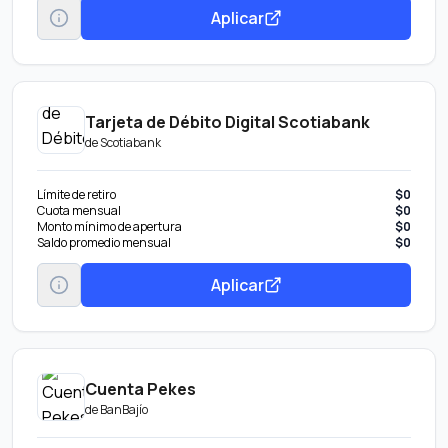
Aplicar
Tarjeta de Débito Digital Scotiabank
de
Scotiabank
Límite de retiro
$0
Cuota mensual
$0
Monto mínimo de apertura
$0
Saldo promedio mensual
$0
Aplicar
Cuenta Pekes
de
BanBajío