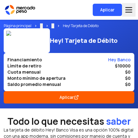
Aplicar
Página principal
...
...
Hey! Tarjeta de Débito
Hey! Tarjeta de Débito
Financiamiento
Hey Banco
Límite de retiro
$10000
Cuota mensual
$0
Monto mínimo de apertura
$0
Saldo promedio mensual
$0
Aplicar
Todo lo que necesitas
saber
La tarjeta de débito Hey! Banco Visa es una opción 100% digital
con una app moderna, sin comisiones por manejo de cuenta y