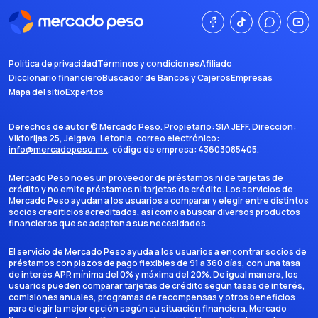
Política de privacidad
Términos y condiciones
Afiliado
Diccionario financiero
Buscador de Bancos y Cajeros
Empresas
Mapa del sitio
Expertos
Derechos de autor ©
Mercado Peso
. Propietario:
SIA JEFF
. Dirección:
Viktorijas 25, Jelgava, Letonia
, correo electrónico:
info@mercadopeso.mx
, código de empresa:
43603085405
.
Mercado Peso no es un proveedor de préstamos ni de tarjetas de
crédito y no emite préstamos ni tarjetas de crédito. Los servicios de
Mercado Peso ayudan a los usuarios a comparar y elegir entre distintos
socios crediticios acreditados, así como a buscar diversos productos
financieros que se adapten a sus necesidades.
El servicio de Mercado Peso ayuda a los usuarios a encontrar socios de
préstamos con plazos de pago flexibles de 91 a 360 días, con una tasa
de interés APR mínima del 0% y máxima del 20%. De igual manera, los
usuarios pueden comparar tarjetas de crédito según tasas de interés,
comisiones anuales, programas de recompensas y otros beneficios
para elegir la mejor opción según su situación financiera. Mercado