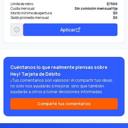
Límite de retiro
$7500
Cuota mensual
Sin comisión mensual fija
Monto mínimo de apertura
$0
Saldo promedio mensual
$0
Aplicar
Cuéntanos lo que realmente piensas sobre
Hey! Tarjeta de Débito
¡Tus comentarios son valiosos! Al compartir tus ideas,
no solo nos ayudarás a mejorar, sino que también
ayudarás a otros a tomar decisiones informadas.
Comparte tus comentarios