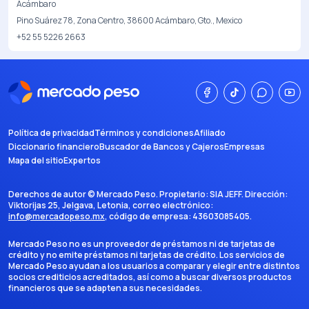
Acámbaro
Pino Suárez 78, Zona Centro, 38600 Acámbaro, Gto., Mexico
+52 55 5226 2663
Política de privacidad
Términos y condiciones
Afiliado
Diccionario financiero
Buscador de Bancos y Cajeros
Empresas
Mapa del sitio
Expertos
Derechos de autor ©
Mercado Peso
. Propietario:
SIA JEFF
. Dirección:
Viktorijas 25, Jelgava, Letonia
, correo electrónico:
info@mercadopeso.mx
, código de empresa:
43603085405
.
Mercado Peso no es un proveedor de préstamos ni de tarjetas de
crédito y no emite préstamos ni tarjetas de crédito. Los servicios de
Mercado Peso ayudan a los usuarios a comparar y elegir entre distintos
socios crediticios acreditados, así como a buscar diversos productos
financieros que se adapten a sus necesidades.