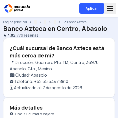
Aplicar
Página principal
...
...
...
📍 Banco Azteca
Banco Azteca
en
Centro, Abasolo
★
4.9
2,776
reseñas
¿Cuál sucursal de Banco Azteca está
más cerca de mí?
📍 Dirección: Guerrero Pte. 113, Centro, 36970
Abasolo, Gto., Mexico
🏙️ Ciudad: Abasolo
☎️ Teléfono: +52 55 5447 8810
🗓️ Actualizado al:
7 de agosto de 2026
Más detalles
🏦 Tipo: Sucursal o cajero