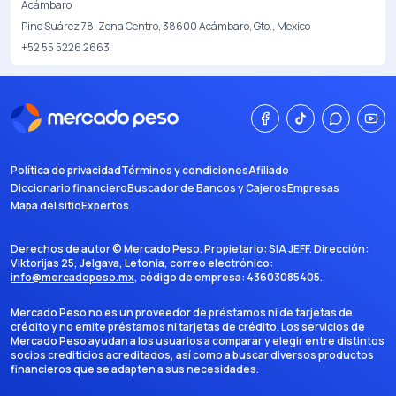
Acámbaro
Pino Suárez 78, Zona Centro, 38600 Acámbaro, Gto., Mexico
+52 55 5226 2663
Política de privacidad
Términos y condiciones
Afiliado
Diccionario financiero
Buscador de Bancos y Cajeros
Empresas
Mapa del sitio
Expertos
Derechos de autor ©
Mercado Peso
. Propietario:
SIA JEFF
. Dirección:
Viktorijas 25, Jelgava, Letonia
, correo electrónico:
info@mercadopeso.mx
, código de empresa:
43603085405
.
Mercado Peso no es un proveedor de préstamos ni de tarjetas de
crédito y no emite préstamos ni tarjetas de crédito. Los servicios de
Mercado Peso ayudan a los usuarios a comparar y elegir entre distintos
socios crediticios acreditados, así como a buscar diversos productos
financieros que se adapten a sus necesidades.