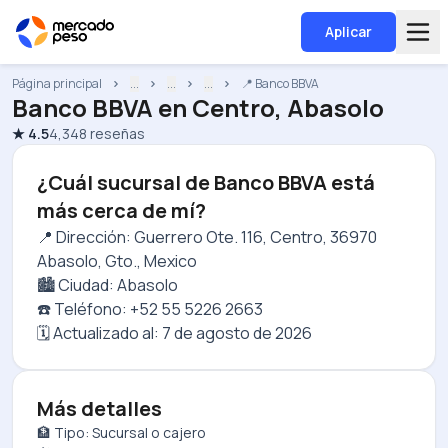
Aplicar
Página principal
...
...
...
📍 Banco BBVA
Banco BBVA
en
Centro, Abasolo
★
4.5
4,348
reseñas
¿Cuál sucursal de Banco BBVA está
más cerca de mí?
📍 Dirección: Guerrero Ote. 116, Centro, 36970
Abasolo, Gto., Mexico
🏙️ Ciudad: Abasolo
☎️ Teléfono: +52 55 5226 2663
🗓️ Actualizado al:
7 de agosto de 2026
Más detalles
🏦 Tipo: Sucursal o cajero