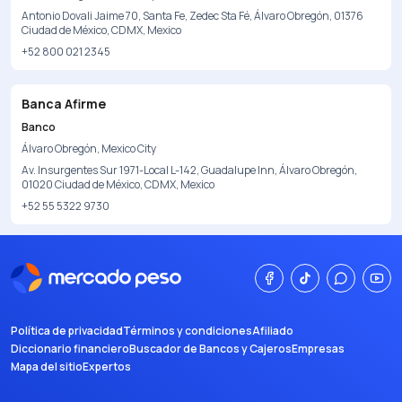
Antonio Dovali Jaime 70, Santa Fe, Zedec Sta Fé, Álvaro Obregón, 01376
Ciudad de México, CDMX, Mexico
+52 800 021 2345
Banca Afirme
Banco
Álvaro Obregón, Mexico City
Av. Insurgentes Sur 1971-Local L-142, Guadalupe Inn, Álvaro Obregón,
01020 Ciudad de México, CDMX, Mexico
+52 55 5322 9730
Política de privacidad
Términos y condiciones
Afiliado
Diccionario financiero
Buscador de Bancos y Cajeros
Empresas
Mapa del sitio
Expertos