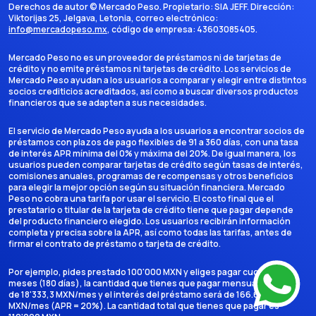
Derechos de autor ©
Mercado Peso
. Propietario:
SIA JEFF
. Dirección:
Viktorijas 25, Jelgava, Letonia
, correo electrónico:
info@mercadopeso.mx
, código de empresa:
43603085405
.
Mercado Peso no es un proveedor de préstamos ni de tarjetas de
crédito y no emite préstamos ni tarjetas de crédito. Los servicios de
Mercado Peso ayudan a los usuarios a comparar y elegir entre distintos
socios crediticios acreditados, así como a buscar diversos productos
financieros que se adapten a sus necesidades.
El servicio de Mercado Peso ayuda a los usuarios a encontrar socios de
préstamos con plazos de pago flexibles de 91 a 360 días, con una tasa
de interés APR mínima del 0% y máxima del 20%. De igual manera, los
usuarios pueden comparar tarjetas de crédito según tasas de interés,
comisiones anuales, programas de recompensas y otros beneficios
para elegir la mejor opción según su situación financiera. Mercado
Peso no cobra una tarifa por usar el servicio. El costo final que el
prestatario o titular de la tarjeta de crédito tiene que pagar depende
del producto financiero elegido. Los usuarios recibirán información
completa y precisa sobre la APR, así como todas las tarifas, antes de
firmar el contrato de préstamo o tarjeta de crédito.
Por ejemplo, pides prestado 100'000 MXN y eliges pagar cuotas en 6
meses (180 días), la cantidad que tienes que pagar mensualmente es
de 18'333,3 MXN/mes y el interés del préstamo será de 166.666,7
MXN/mes (APR = 20%). La cantidad total que tienes que pagar es