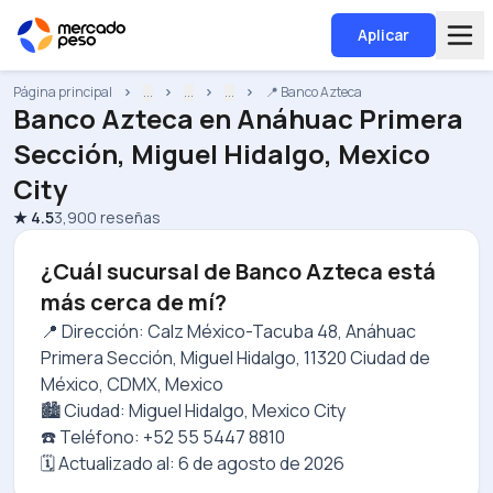
Aplicar
Página principal
...
...
...
📍 Banco Azteca
Banco Azteca
en
Anáhuac Primera
Sección, Miguel Hidalgo, Mexico
City
★
4.5
3,900
reseñas
¿Cuál sucursal de Banco Azteca está
más cerca de mí?
📍 Dirección: Calz México-Tacuba 48, Anáhuac
Primera Sección, Miguel Hidalgo, 11320 Ciudad de
México, CDMX, Mexico
🏙️ Ciudad: Miguel Hidalgo, Mexico City
☎️ Teléfono: +52 55 5447 8810
🗓️ Actualizado al:
6 de agosto de 2026