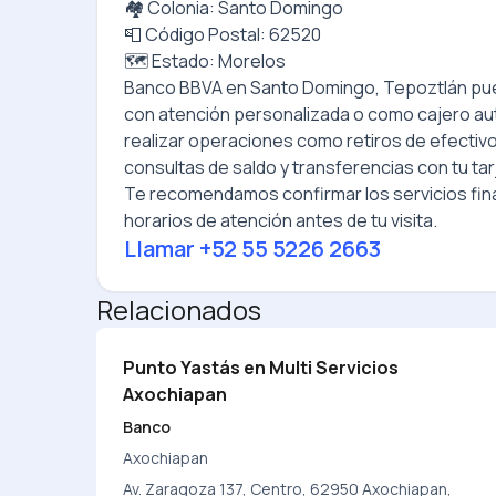
🏘️ Colonia: Santo Domingo
📮 Código Postal: 62520
🗺️ Estado: Morelos
Banco BBVA
en
Santo Domingo, Tepoztlán
pue
con atención personalizada o como cajero a
realizar operaciones como retiros de efectiv
consultas de saldo y transferencias con tu tar
Te recomendamos confirmar los servicios fina
horarios de atención antes de tu visita.
Llamar
+52 55 5226 2663
Relacionados
Punto Yastás en Multi Servicios
Axochiapan
Banco
Axochiapan
Av. Zaragoza 137, Centro, 62950 Axochiapan,