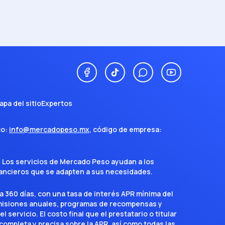
apa del sitio
Expertos
co:
info@mercadopeso.mx
, código de empresa:
. Los servicios de Mercado Peso ayudan a los
inancieros que se adapten a sus necesidades.
a 360 días, con una tasa de interés APR mínima del
omisiones anuales, programas de recompensas y
servicio. El costo final que el prestatario o titular
completa y precisa sobre la APR, así como todas las