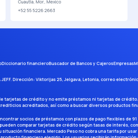
Cuautla, Mor., Mexico
+52 55 5226 2663
o
Diccionario financiero
Buscador de Bancos y Cajeros
Empresas
M
A JEFF
. Dirección:
Viktorijas 25, Jelgava, Letonia
, correo electróni
tarjetas de crédito y no emite préstamos ni tarjetas de crédito
 crediticios acreditados, así como a buscar diversos productos f
encontrar socios de préstamos con plazos de pago flexibles de 91 
 pueden comparar tarjetas de crédito según tasas de interés, c
situación financiera. Mercado Peso no cobra una tarifa por usar el 
 producto financiero elegido. Los usuarios recibirán información 