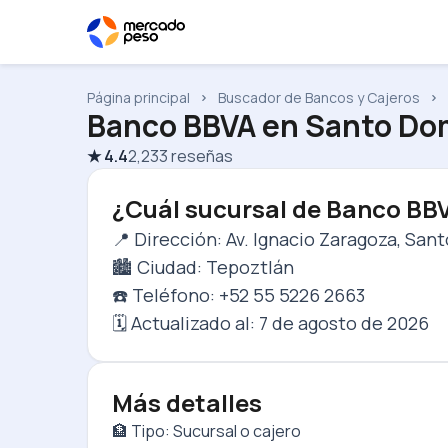
Página principal
Buscador de Bancos y Cajeros
Banco BBVA
en
Santo Dom
★
4.4
2,233
reseñas
¿Cuál sucursal de Banco BB
📍 Dirección: Av. Ignacio Zaragoza, Sa
🏙️ Ciudad: Tepoztlán
☎️ Teléfono: +52 55 5226 2663
🗓️ Actualizado al:
7 de agosto de 2026
Más detalles
🏦 Tipo: Sucursal o cajero