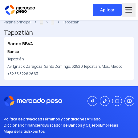
Aplicar
Página principal
...
...
Tepoztlán
Tepoztlán
Banco BBVA
Banco
Tepoztlán
Av. Ignacio Zaragoza, Santo Domingo, 62520 Tepoztlán, Mor., Mexico
+52 55 5226 2663
Política de privacidad
Términos y condiciones
Afiliado
Diccionario financiero
Buscador de Bancos y Cajeros
Empresas
Mapa del sitio
Expertos