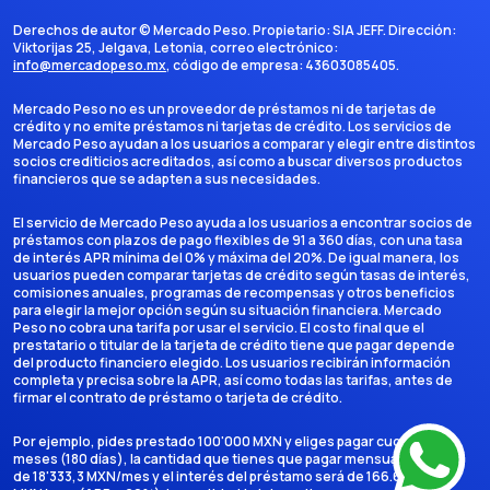
Derechos de autor ©
Mercado Peso
. Propietario:
SIA JEFF
. Dirección:
Viktorijas 25, Jelgava, Letonia
, correo electrónico:
info@mercadopeso.mx
, código de empresa:
43603085405
.
Mercado Peso no es un proveedor de préstamos ni de tarjetas de
crédito y no emite préstamos ni tarjetas de crédito. Los servicios de
Mercado Peso ayudan a los usuarios a comparar y elegir entre distintos
socios crediticios acreditados, así como a buscar diversos productos
financieros que se adapten a sus necesidades.
El servicio de Mercado Peso ayuda a los usuarios a encontrar socios de
préstamos con plazos de pago flexibles de 91 a 360 días, con una tasa
de interés APR mínima del 0% y máxima del 20%. De igual manera, los
usuarios pueden comparar tarjetas de crédito según tasas de interés,
comisiones anuales, programas de recompensas y otros beneficios
para elegir la mejor opción según su situación financiera. Mercado
Peso no cobra una tarifa por usar el servicio. El costo final que el
prestatario o titular de la tarjeta de crédito tiene que pagar depende
del producto financiero elegido. Los usuarios recibirán información
completa y precisa sobre la APR, así como todas las tarifas, antes de
firmar el contrato de préstamo o tarjeta de crédito.
Por ejemplo, pides prestado 100'000 MXN y eliges pagar cuotas en 6
meses (180 días), la cantidad que tienes que pagar mensualmente es
de 18'333,3 MXN/mes y el interés del préstamo será de 166.666,7