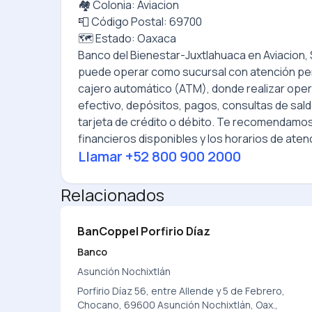
🏘️ Colonia: Aviacion
📮 Código Postal: 69700
🗺️ Estado: Oaxaca
Banco del Bienestar-Juxtlahuaca
en
Aviacion,
puede operar como sucursal con atención pe
cajero automático (ATM), donde realizar ope
efectivo, depósitos, pagos, consultas de sald
tarjeta de crédito o débito. Te recomendamos
financieros disponibles y los horarios de atenc
Llamar
+52 800 900 2000
Relacionados
BanCoppel Porfirio Díaz
Banco
Asunción Nochixtlán
Porfirio Díaz 56, entre Allende y 5 de Febrero,
Chocano, 69600 Asunción Nochixtlán, Oax.,