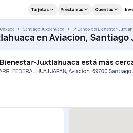
Tarjetas
Préstamos
Cuentas
Inv
Oaxaca
Santiago Juxtlahuaca
📍 Banco del Bienestar-Juxtla
tlahuaca
en
Aviacion, Santiago
 Bienestar-Juxtlahuaca está más cerc
CARR. FEDERAL HUAJUAPAN, Aviacion, 69700 Santiago 