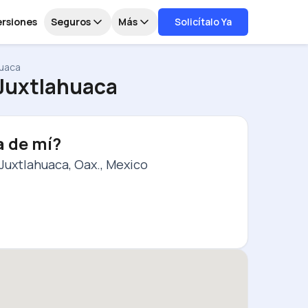
ersiones
Seguros
Más
Solicítalo Ya
huaca
 Juxtlahuaca
a de mí?
Juxtlahuaca, Oax., Mexico