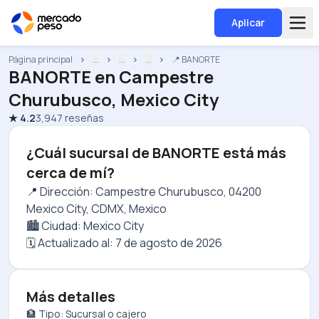
Aplicar
Página principal
...
...
...
📍 BANORTE
BANORTE
en
Campestre
Churubusco, Mexico City
★
4.2
3,947
reseñas
¿Cuál sucursal de BANORTE está más
cerca de mí?
📍 Dirección: Campestre Churubusco, 04200
Mexico City, CDMX, Mexico
🏙️ Ciudad: Mexico City
🗓️ Actualizado al:
7 de agosto de 2026
Más detalles
🏦 Tipo: Sucursal o cajero