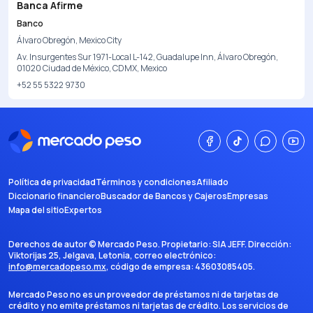
Banca Afirme
Banco
Álvaro Obregón, Mexico City
Av. Insurgentes Sur 1971-Local L-142, Guadalupe Inn, Álvaro Obregón,
01020 Ciudad de México, CDMX, Mexico
+52 55 5322 9730
Política de privacidad
Términos y condiciones
Afiliado
Diccionario financiero
Buscador de Bancos y Cajeros
Empresas
Mapa del sitio
Expertos
Derechos de autor ©
Mercado Peso
. Propietario:
SIA JEFF
. Dirección:
Viktorijas 25, Jelgava, Letonia
, correo electrónico:
info@mercadopeso.mx
, código de empresa:
43603085405
.
Mercado Peso no es un proveedor de préstamos ni de tarjetas de
crédito y no emite préstamos ni tarjetas de crédito. Los servicios de