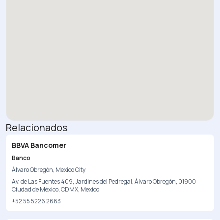
Relacionados
BBVA Bancomer
Banco
Álvaro Obregón, Mexico City
Av. de Las Fuentes 409, Jardines del Pedregal, Álvaro Obregón, 01900
Ciudad de México, CDMX, Mexico
+52 55 5226 2663