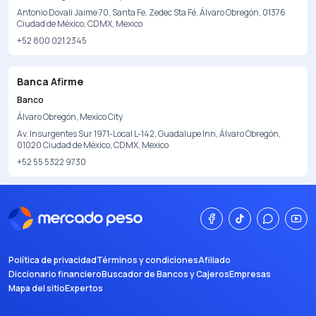
Antonio Dovali Jaime 70, Santa Fe, Zedec Sta Fé, Álvaro Obregón, 01376
Ciudad de México, CDMX, Mexico
+52 800 021 2345
Banca Afirme
Banco
Álvaro Obregón, Mexico City
Av. Insurgentes Sur 1971-Local L-142, Guadalupe Inn, Álvaro Obregón,
01020 Ciudad de México, CDMX, Mexico
+52 55 5322 9730
Política de privacidad
Términos y condiciones
Afiliado
Diccionario financiero
Buscador de Bancos y Cajeros
Empresas
Mapa del sitio
Expertos