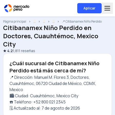
Aplicar
Página principal
...
...
...
📍 Citibanamex Niño Perdido
Citibanamex Niño Perdido
en
Doctores, Cuauhtémoc, Mexico
City
★
4.2
1,811
reseñas
¿Cuál sucursal de Citibanamex Niño
Perdido está más cerca de mí?
📍 Dirección: Manuel M. Flores 3, Doctores,
Cuauhtémoc, 06720 Ciudad de México, CDMX,
Mexico
🏙️ Ciudad: Cuauhtémoc, Mexico City
☎️ Teléfono: +52 800 021 2345
🗓️ Actualizado al:
7 de agosto de 2026