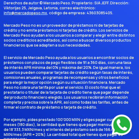
Derechos de autor ©
Mercado Peso
. Propietario:
SIA JEFF
. Dirección:
Viktorijas 25, Jelgava, Letonia
, correo electrónico:
info@mercadopeso.mx
, código de empresa:
43603085405
.
Mercado Peso no es un proveedor de préstamos ni de tarjetas de
crédito y no emite préstamos ni tarjetas de crédito. Los servicios de
Mercado Peso ayudan a los usuarios a comparar y elegir entre distintos
socios crediticios acreditados, así como a buscar diversos productos
financieros que se adapten a sus necesidades.
El servicio de Mercado Peso ayuda a los usuarios a encontrar socios de
préstamos con plazos de pago flexibles de 91 a 360 días, con una tasa
de interés APR mínima del 0% y máxima del 20%. De igual manera, los
usuarios pueden comparar tarjetas de crédito según tasas de interés,
comisiones anuales, programas de recompensas y otros beneficios
para elegir la mejor opción según su situación financiera. Mercado
Peso no cobra una tarifa por usar el servicio. El costo final que el
prestatario o titular de la tarjeta de crédito tiene que pagar depende
del producto financiero elegido. Los usuarios recibirán información
completa y precisa sobre la APR, así como todas las tarifas, antes de
firmar el contrato de préstamo o tarjeta de crédito.
Por ejemplo, pides prestado 100'000 MXN y eliges pagar cuotas en 6
meses (180 días), la cantidad que tienes que pagar mensualmente es
de 18'333,3 MXN/mes y el interés del préstamo será de 166.666,7
MXN/mes (APR = 20%). La cantidad total que tienes que pagar es