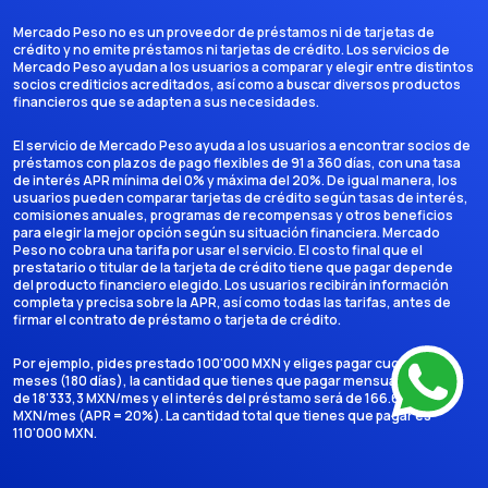
Mercado Peso no es un proveedor de préstamos ni de tarjetas de
crédito y no emite préstamos ni tarjetas de crédito. Los servicios de
Mercado Peso ayudan a los usuarios a comparar y elegir entre distintos
socios crediticios acreditados, así como a buscar diversos productos
financieros que se adapten a sus necesidades.
El servicio de Mercado Peso ayuda a los usuarios a encontrar socios de
préstamos con plazos de pago flexibles de 91 a 360 días, con una tasa
de interés APR mínima del 0% y máxima del 20%. De igual manera, los
usuarios pueden comparar tarjetas de crédito según tasas de interés,
comisiones anuales, programas de recompensas y otros beneficios
para elegir la mejor opción según su situación financiera. Mercado
Peso no cobra una tarifa por usar el servicio. El costo final que el
prestatario o titular de la tarjeta de crédito tiene que pagar depende
del producto financiero elegido. Los usuarios recibirán información
completa y precisa sobre la APR, así como todas las tarifas, antes de
firmar el contrato de préstamo o tarjeta de crédito.
Por ejemplo, pides prestado 100'000 MXN y eliges pagar cuotas en 6
meses (180 días), la cantidad que tienes que pagar mensualmente es
de 18'333,3 MXN/mes y el interés del préstamo será de 166.666,7
MXN/mes (APR = 20%). La cantidad total que tienes que pagar es
110'000 MXN.