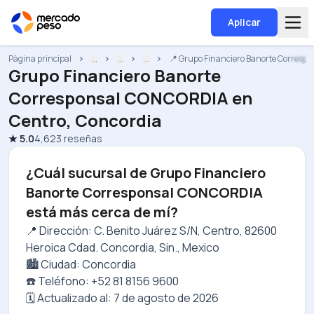
Aplicar
Página principal
...
...
...
📍 Grupo Financiero Banorte Corres
Grupo Financiero Banorte
Corresponsal CONCORDIA
en
Centro, Concordia
★
5.0
4,623
reseñas
¿Cuál sucursal de Grupo Financiero
Banorte Corresponsal CONCORDIA
está más cerca de mí?
📍 Dirección: C. Benito Juárez S/N, Centro, 82600
Heroica Cdad. Concordia, Sin., Mexico
🏙️ Ciudad: Concordia
☎️ Teléfono: +52 81 8156 9600
🗓️ Actualizado al:
7 de agosto de 2026