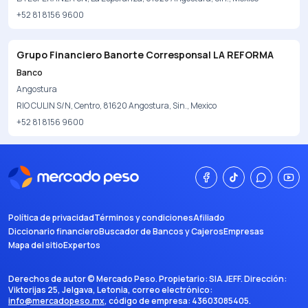
+52 81 8156 9600
Grupo Financiero Banorte Corresponsal LA REFORMA
Banco
Angostura
RIO CULIN S/N, Centro, 81620 Angostura, Sin., Mexico
+52 81 8156 9600
Política de privacidad
Términos y condiciones
Afiliado
Diccionario financiero
Buscador de Bancos y Cajeros
Empresas
Mapa del sitio
Expertos
Derechos de autor ©
Mercado Peso
. Propietario:
SIA JEFF
. Dirección:
Viktorijas 25, Jelgava, Letonia
, correo electrónico:
info@mercadopeso.mx
, código de empresa:
43603085405
.