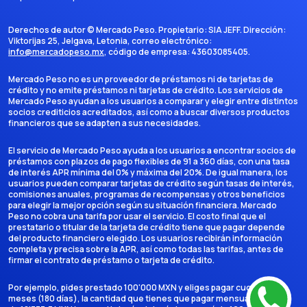
Derechos de autor ©
Mercado Peso
. Propietario:
SIA JEFF
. Dirección:
Viktorijas 25, Jelgava, Letonia
, correo electrónico:
info@mercadopeso.mx
, código de empresa:
43603085405
.
Mercado Peso no es un proveedor de préstamos ni de tarjetas de
crédito y no emite préstamos ni tarjetas de crédito. Los servicios de
Mercado Peso ayudan a los usuarios a comparar y elegir entre distintos
socios crediticios acreditados, así como a buscar diversos productos
financieros que se adapten a sus necesidades.
El servicio de Mercado Peso ayuda a los usuarios a encontrar socios de
préstamos con plazos de pago flexibles de 91 a 360 días, con una tasa
de interés APR mínima del 0% y máxima del 20%. De igual manera, los
usuarios pueden comparar tarjetas de crédito según tasas de interés,
comisiones anuales, programas de recompensas y otros beneficios
para elegir la mejor opción según su situación financiera. Mercado
Peso no cobra una tarifa por usar el servicio. El costo final que el
prestatario o titular de la tarjeta de crédito tiene que pagar depende
del producto financiero elegido. Los usuarios recibirán información
completa y precisa sobre la APR, así como todas las tarifas, antes de
firmar el contrato de préstamo o tarjeta de crédito.
Por ejemplo, pides prestado 100'000 MXN y eliges pagar cuotas en 6
meses (180 días), la cantidad que tienes que pagar mensualmente es