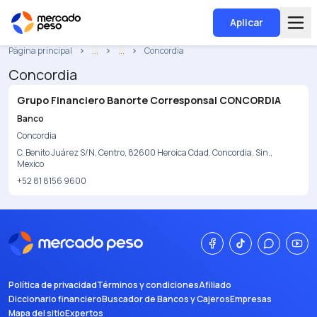
Aplicar
Página principal
...
...
Concordia
Concordia
Grupo Financiero Banorte Corresponsal CONCORDIA
Banco
Concordia
C. Benito Juárez S/N, Centro, 82600 Heroica Cdad. Concordia, Sin.,
Mexico
+52 81 8156 9600
Política de privacidad
Términos y condiciones
Afiliado
Diccionario financiero
Buscador de Bancos y Cajeros
Empresas
Mapa del sitio
Expertos