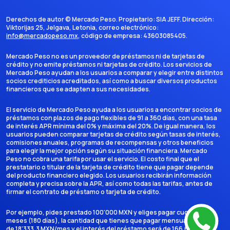
Derechos de autor ©
Mercado Peso
. Propietario:
SIA JEFF
. Dirección:
Viktorijas 25, Jelgava, Letonia
, correo electrónico:
info@mercadopeso.mx
, código de empresa:
43603085405
.
Mercado Peso no es un proveedor de préstamos ni de tarjetas de
crédito y no emite préstamos ni tarjetas de crédito. Los servicios de
Mercado Peso ayudan a los usuarios a comparar y elegir entre distintos
socios crediticios acreditados, así como a buscar diversos productos
financieros que se adapten a sus necesidades.
El servicio de Mercado Peso ayuda a los usuarios a encontrar socios de
préstamos con plazos de pago flexibles de 91 a 360 días, con una tasa
de interés APR mínima del 0% y máxima del 20%. De igual manera, los
usuarios pueden comparar tarjetas de crédito según tasas de interés,
comisiones anuales, programas de recompensas y otros beneficios
para elegir la mejor opción según su situación financiera. Mercado
Peso no cobra una tarifa por usar el servicio. El costo final que el
prestatario o titular de la tarjeta de crédito tiene que pagar depende
del producto financiero elegido. Los usuarios recibirán información
completa y precisa sobre la APR, así como todas las tarifas, antes de
firmar el contrato de préstamo o tarjeta de crédito.
Por ejemplo, pides prestado 100'000 MXN y eliges pagar cuotas en 6
meses (180 días), la cantidad que tienes que pagar mensualmente es
de 18'333,3 MXN/mes y el interés del préstamo será de 166.666,7