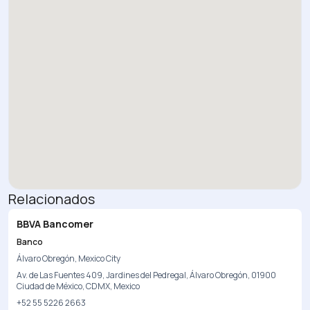
Relacionados
BBVA Bancomer
Banco
Álvaro Obregón, Mexico City
Av. de Las Fuentes 409, Jardines del Pedregal, Álvaro Obregón, 01900
Ciudad de México, CDMX, Mexico
+52 55 5226 2663