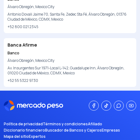
Álvaro Obregón, Mexico City
Antonio Dovali Jaime 70, Santa Fe, Zedec Sta Fé, Álvaro Obregón, 01376
Ciudad de México, CDMX, Mexico
+52 800 021 2345
Banca Afirme
Banco
Álvaro Obregón, Mexico City
Av. Insurgentes Sur 1971-Local L-142, Guadalupe Inn, Álvaro Obregón,
01020 Ciudad de México, CDMX, Mexico
+52 55 5322 9730
Política de privacidad
Términos y condiciones
Afiliado
Diccionario financiero
Buscador de Bancos y Cajeros
Empresas
Mapa del sitio
Expertos