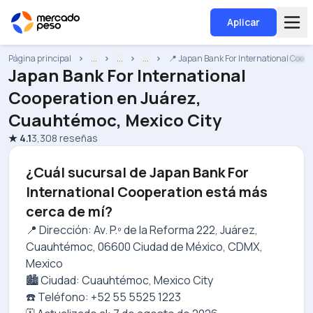
Aplicar
Página principal
...
...
...
📍 Japan Bank For International Coope
Japan Bank For International
Cooperation
en
Juárez,
Cuauhtémoc, Mexico City
★
4.1
3,308
reseñas
¿Cuál sucursal de Japan Bank For
International Cooperation está más
cerca de mí?
📍 Dirección: Av. P.º de la Reforma 222, Juárez,
Cuauhtémoc, 06600 Ciudad de México, CDMX,
Mexico
🏙️ Ciudad: Cuauhtémoc, Mexico City
☎️ Teléfono: +52 55 5525 1223