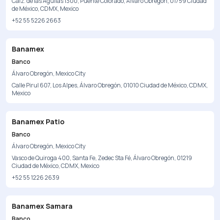
Calz. de las Águilas 1300, Puente Colorado, Álvaro Obregón, 01759 Ciudad
de México, CDMX, Mexico
+52 55 5226 2663
Banamex
Banco
Álvaro Obregón, Mexico City
Calle Pirul 607, Los Alpes, Álvaro Obregón, 01010 Ciudad de México, CDMX,
Mexico
Banamex Patio
Banco
Álvaro Obregón, Mexico City
Vasco de Quiroga 400, Santa Fe, Zedec Sta Fé, Álvaro Obregón, 01219
Ciudad de México, CDMX, Mexico
+52 55 1226 2639
Banamex Samara
Banco