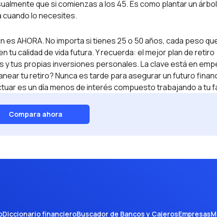
lmente que si comienzas a los 45. Es como plantar un árbol
 cuando lo necesites.
ión es AHORA. No importa si tienes 25 o 50 años, cada peso qu
n tu calidad de vida futura. Y recuerda: el mejor plan de retiro
as y tus propias inversiones personales. La clave está en emp
anear tu retiro? Nunca es tarde para asegurar un futuro finan
actuar es un día menos de interés compuesto trabajando a tu f
Compara ahora
o
Diccionario financiero
Buscador de Bancos y Cajeros
Empresas
M