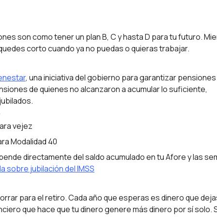
ones son como tener un plan B, C y hasta D para tu futuro. Mi
quedes corto cuando ya no puedas o quieras trabajar.
enestar
, una iniciativa del gobierno para garantizar pensione
siones de quienes no alcanzaron a acumular lo suficiente,
jubilados.
e
ara vejez
ara Modalidad 40
depende directamente del saldo acumulado en tu Afore y las s
da sobre jubilación del IMSS
horrar para el retiro. Cada año que esperas es dinero que deja
ciero que hace que tu dinero genere más dinero por sí solo. S