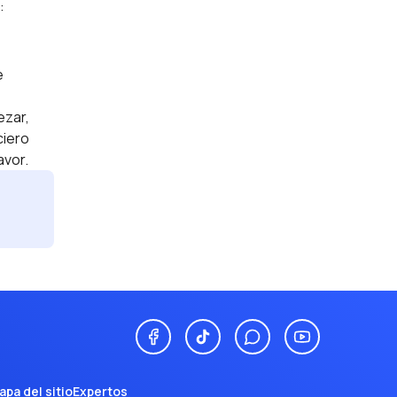
:
e
ezar,
ciero
avor.
apa del sitio
Expertos