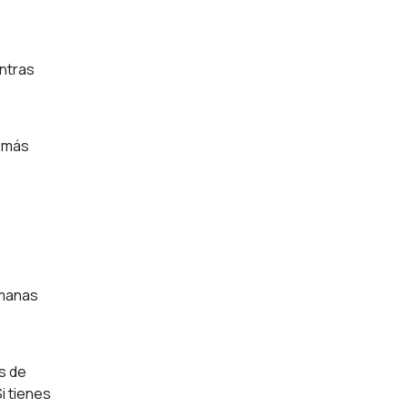
entras
s más
emanas
s de
i tienes