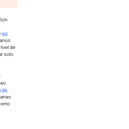
 Son
e
las
canos
nivel de
ar solo
s
leo
n de
manas
 como