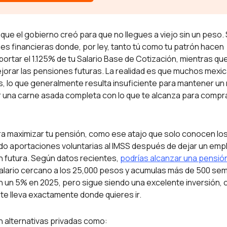
que el gobierno creó para que no llegues a viejo sin un peso.
nes financieras donde, por ley, tanto tú como tu patrón hacen
rtar el 1.125% de tu Salario Base de Cotización, mientras qu
jorar las pensiones futuras. La realidad es que muchos mexi
, lo que generalmente resulta insuficiente para mantener un 
er una carne asada completa con lo que te alcanza para compr
a maximizar tu pensión, como ese atajo que solo conocen lo
ndo aportaciones voluntarias al IMSS después de dejar un emp
n futura. Según datos recientes,
podrías alcanzar una pensió
salario cercano a los 25,000 pesos y acumulas más de 500 se
 un 5% en 2025, pero sigue siendo una excelente inversión,
te lleva exactamente donde quieres ir.
 alternativas privadas como: