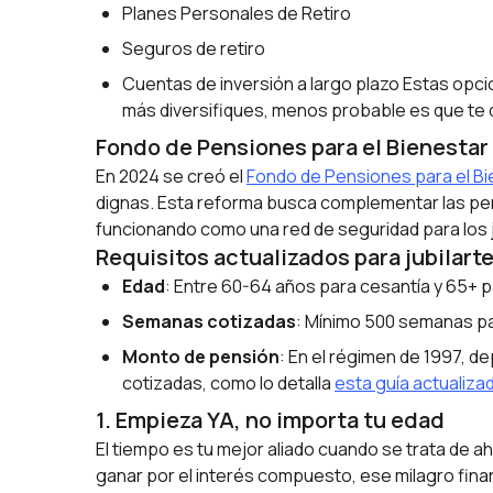
Planes Personales de Retiro
Seguros de retiro
Cuentas de inversión a largo plazo Estas opci
más diversifiques, menos probable es que te 
Fondo de Pensiones para el Bienestar
En 2024 se creó el
Fondo de Pensiones para el Bi
dignas. Esta reforma busca complementar las pen
funcionando como una red de seguridad para los 
Requisitos actualizados para jubilart
Edad
: Entre 60-64 años para cesantía y 65+ p
Semanas cotizadas
: Mínimo 500 semanas p
Monto de pensión
: En el régimen de 1997, 
cotizadas, como lo detalla
esta guía actualiza
1. Empieza YA, no importa tu edad
El tiempo es tu mejor aliado cuando se trata de a
ganar por el interés compuesto, ese milagro finan