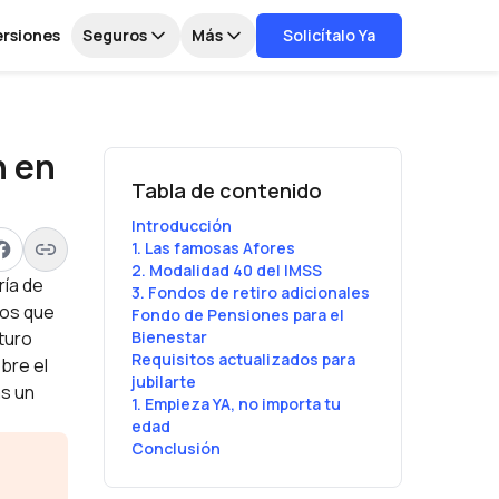
ersiones
Seguros
Más
Solicítalo Ya
n en
Tabla de contenido
Introducción
1. Las famosas Afores
2. Modalidad 40 del IMSS
ría de
3. Fondos de retiro adicionales
ios que
Fondo de Pensiones para el
turo
Bienestar
Requisitos actualizados para
bre el
jubilarte
as un
1. Empieza YA, no importa tu
edad
Conclusión