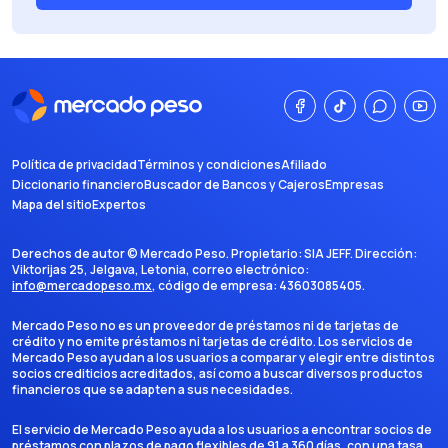
Política de privacidad
Términos y condiciones
Afiliado
Diccionario financiero
Buscador de Bancos y Cajeros
Empresas
Mapa del sitio
Expertos
Derechos de autor ©
Mercado Peso
. Propietario:
SIA JEFF
. Dirección:
Viktorijas 25, Jelgava, Letonia
, correo electrónico:
info@mercadopeso.mx
, código de empresa:
43603085405
.
Mercado Peso no es un proveedor de préstamos ni de tarjetas de
crédito y no emite préstamos ni tarjetas de crédito. Los servicios de
Mercado Peso ayudan a los usuarios a comparar y elegir entre distintos
socios crediticios acreditados, así como a buscar diversos productos
financieros que se adapten a sus necesidades.
El servicio de Mercado Peso ayuda a los usuarios a encontrar socios de
préstamos con plazos de pago flexibles de 91 a 360 días, con una tasa