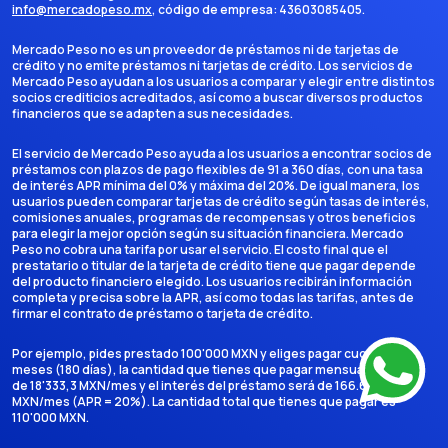
info@mercadopeso.mx
, código de empresa:
43603085405
.
Mercado Peso no es un proveedor de préstamos ni de tarjetas de
crédito y no emite préstamos ni tarjetas de crédito. Los servicios de
Mercado Peso ayudan a los usuarios a comparar y elegir entre distintos
socios crediticios acreditados, así como a buscar diversos productos
financieros que se adapten a sus necesidades.
El servicio de Mercado Peso ayuda a los usuarios a encontrar socios de
préstamos con plazos de pago flexibles de 91 a 360 días, con una tasa
de interés APR mínima del 0% y máxima del 20%. De igual manera, los
usuarios pueden comparar tarjetas de crédito según tasas de interés,
comisiones anuales, programas de recompensas y otros beneficios
para elegir la mejor opción según su situación financiera. Mercado
Peso no cobra una tarifa por usar el servicio. El costo final que el
prestatario o titular de la tarjeta de crédito tiene que pagar depende
del producto financiero elegido. Los usuarios recibirán información
completa y precisa sobre la APR, así como todas las tarifas, antes de
firmar el contrato de préstamo o tarjeta de crédito.
Por ejemplo, pides prestado 100'000 MXN y eliges pagar cuotas en 6
meses (180 días), la cantidad que tienes que pagar mensualmente es
de 18'333,3 MXN/mes y el interés del préstamo será de 166.666,7
MXN/mes (APR = 20%). La cantidad total que tienes que pagar es
110'000 MXN.