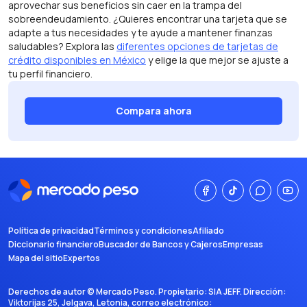
aprovechar sus beneficios sin caer en la trampa del
sobreendeudamiento. ¿Quieres encontrar una tarjeta que se
adapte a tus necesidades y te ayude a mantener finanzas
saludables? Explora las
diferentes opciones de tarjetas de
crédito disponibles en México
y elige la que mejor se ajuste a
tu perfil financiero.
Compara ahora
Política de privacidad
Términos y condiciones
Afiliado
Diccionario financiero
Buscador de Bancos y Cajeros
Empresas
Mapa del sitio
Expertos
Derechos de autor ©
Mercado Peso
. Propietario:
SIA JEFF
. Dirección:
Viktorijas 25, Jelgava, Letonia
, correo electrónico: