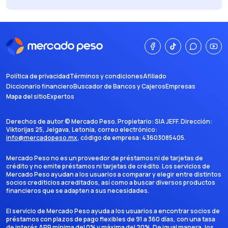
Política de privacidad
Términos y condiciones
Afiliado
Diccionario financiero
Buscador de Bancos y Cajeros
Empresas
Mapa del sitio
Expertos
Derechos de autor ©
Mercado Peso
. Propietario:
SIA JEFF
. Dirección:
Viktorijas 25, Jelgava, Letonia
, correo electrónico:
info@mercadopeso.mx
, código de empresa:
43603085405
.
Mercado Peso no es un proveedor de préstamos ni de tarjetas de
crédito y no emite préstamos ni tarjetas de crédito. Los servicios de
Mercado Peso ayudan a los usuarios a comparar y elegir entre distintos
socios crediticios acreditados, así como a buscar diversos productos
financieros que se adapten a sus necesidades.
El servicio de Mercado Peso ayuda a los usuarios a encontrar socios de
préstamos con plazos de pago flexibles de 91 a 360 días, con una tasa
de interés APR mínima del 0% y máxima del 20%. De igual manera, los