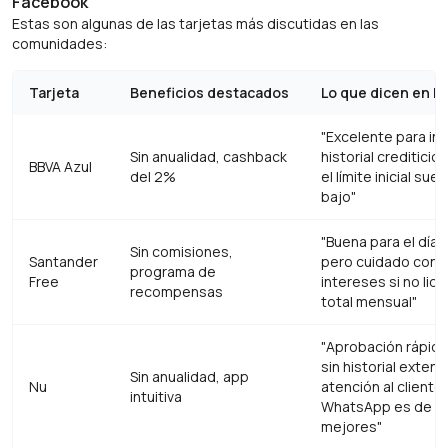
Facebook
Estas son algunas de las tarjetas más discutidas en las
comunidades:
Tarjeta
Beneficios destacados
Lo que dicen en l
"Excelente para inic
Sin anualidad, cashback
historial crediticio
BBVA Azul
del 2%
el límite inicial suel
bajo"
"Buena para el día a
Sin comisiones,
Santander
pero cuidado con l
programa de
Free
intereses si no liqu
recompensas
total mensual"
"Aprobación rápida
sin historial extens
Sin anualidad, app
Nu
atención al cliente
intuitiva
WhatsApp es de la
mejores"