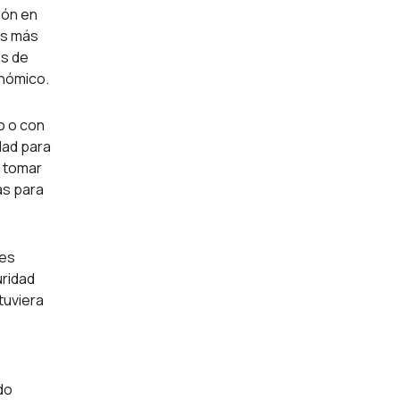
ión en
os más
os de
onómico.
o o con
idad para
e tomar
as para
res
uridad
tuviera
do