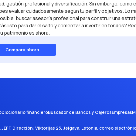
dad, gestión profesional y diversificación. Sin embargo, como 
bes evaluar cuidadosamente según tu perfil y objetivos. Lo 
 posible, buscar asesoría profesional para construir una estra
tás listo para dar el salto y comenzar a invertir en fondos? R
u patrimonio es ahora.
Compara ahora
o
Diccionario financiero
Buscador de Bancos y Cajeros
Empresas
M
A JEFF
. Dirección:
Viktorijas 25, Jelgava, Letonia
, correo electróni