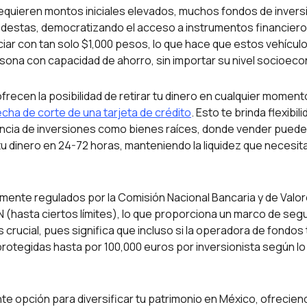
requieren montos iniciales elevados, muchos fondos de invers
destas, democratizando el acceso a instrumentos financier
ciar con tan solo $1,000 pesos, lo que hace que estos vehícul
rsona con capacidad de ahorro, sin importar su nivel socioec
frecen la posibilidad de retirar tu dinero en cualquier moment
echa de corte de una tarjeta de crédito
. Esto te brinda flexibil
rencia de inversiones como bienes raíces, donde vender pued
 dinero en 24-72 horas, manteniendo la liquidez que necesit
mente regulados por la Comisión Nacional Bancaria y de Valo
(hasta ciertos límites), lo que proporciona un marco de seg
s crucial, pues significa que incluso si la operadora de fondos 
protegidas hasta por 100,000 euros por inversionista según lo
e opción para diversificar tu patrimonio en México, ofrecien