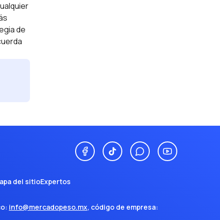
cualquier
más
tegia de
ecuerda
apa del sitio
Expertos
co:
info@mercadopeso.mx
, código de empresa: