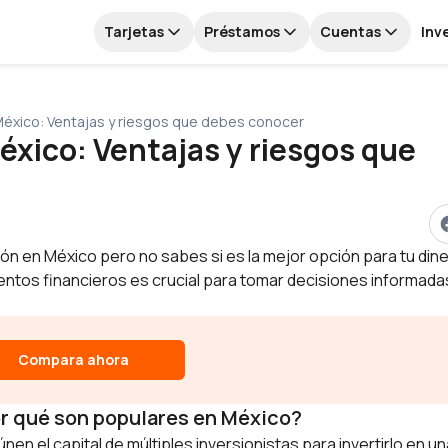
Tarjetas
Préstamos
Cuentas
Inv
México: Ventajas y riesgos que debes conocer
éxico: Ventajas y riesgos que
ión en México pero no sabes si es la mejor opción para tu din
entos financieros es crucial para tomar decisiones informada
Compara ahora
or qué son populares en México?
en el capital de múltiples inversionistas para invertirlo en un