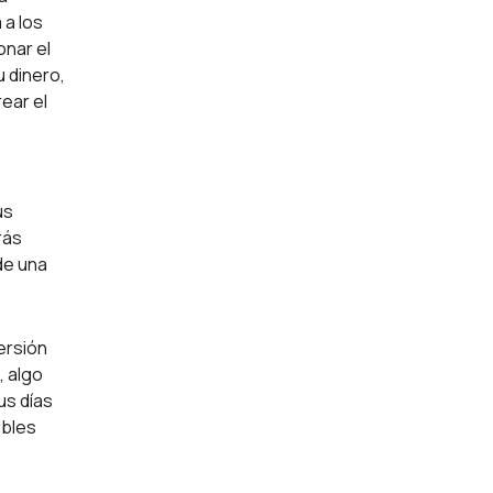
 a los
nar el
 dinero,
ear el
us
rás
de una
ersión
, algo
us días
ibles