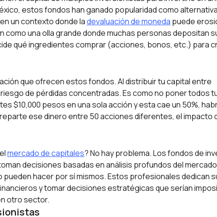
 México, estos fondos han ganado popularidad como alternativa
 en un contexto donde la
devaluación de moneda
puede erosio
sión como una olla grande donde muchas personas depositan su
cide qué ingredientes comprar (acciones, bonos, etc.) para cr
ación que ofrecen estos fondos. Al distribuir tu capital entre
el riesgo de pérdidas concentradas. Es como no poner todos t
ertes $10,000 pesos en una sola acción y esta cae un 50%, hab
 reparte ese dinero entre 50 acciones diferentes, el impacto 
el
mercado de capitales
? No hay problema. Los fondos de inv
toman decisiones basadas en análisis profundos del mercado
 no pueden hacer por sí mismos. Estos profesionales dedican s
financieros y tomar decisiones estratégicas que serían impos
n otro sector.
sionistas