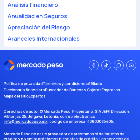
Análisis Financiero
Anualidad en Seguros
Apreciación del Riesgo
Aranceles Internacionales
Política de privacidad
Términos y condiciones
Afiliado
Diccionario financiero
Buscador de Bancos y Cajeros
Empresas
Mapa del sitio
Expertos
Derechos de autor ©
Mercado Peso
. Propietario:
SIA JEFF
. Dirección:
Viktorijas 25, Jelgava, Letonia
, correo electrónico:
info@mercadopeso.mx
, código de empresa:
43603085405
.
Mercado Peso no es un proveedor de préstamos ni de tarjetas de
crédito y no emite préstamos ni tarjetas de crédito. Los servicios de