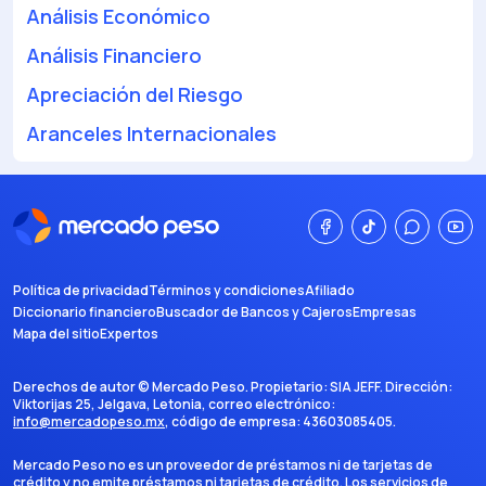
Análisis Económico
Análisis Financiero
Apreciación del Riesgo
Aranceles Internacionales
Política de privacidad
Términos y condiciones
Afiliado
Diccionario financiero
Buscador de Bancos y Cajeros
Empresas
Mapa del sitio
Expertos
Derechos de autor ©
Mercado Peso
. Propietario:
SIA JEFF
. Dirección:
Viktorijas 25, Jelgava, Letonia
, correo electrónico:
info@mercadopeso.mx
, código de empresa:
43603085405
.
Mercado Peso no es un proveedor de préstamos ni de tarjetas de
crédito y no emite préstamos ni tarjetas de crédito. Los servicios de