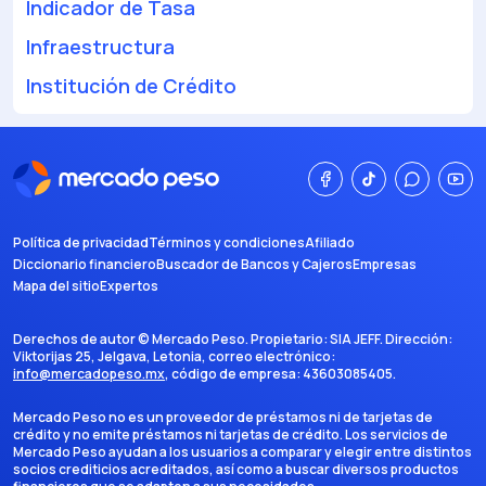
Indicador de Tasa
Infraestructura
Institución de Crédito
Política de privacidad
Términos y condiciones
Afiliado
Diccionario financiero
Buscador de Bancos y Cajeros
Empresas
Mapa del sitio
Expertos
Derechos de autor ©
Mercado Peso
. Propietario:
SIA JEFF
. Dirección:
Viktorijas 25, Jelgava, Letonia
, correo electrónico:
info@mercadopeso.mx
, código de empresa:
43603085405
.
Mercado Peso no es un proveedor de préstamos ni de tarjetas de
crédito y no emite préstamos ni tarjetas de crédito. Los servicios de
Mercado Peso ayudan a los usuarios a comparar y elegir entre distintos
socios crediticios acreditados, así como a buscar diversos productos