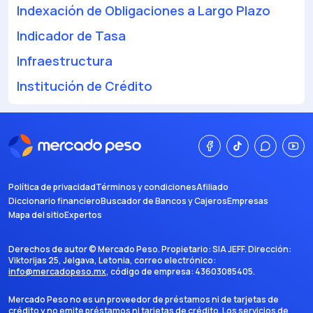
Indexación de Obligaciones a Largo Plazo
Indicador de Tasa
Infraestructura
Institución de Crédito
Política de privacidad
Términos y condiciones
Afiliado
Diccionario financiero
Buscador de Bancos y Cajeros
Empresas
Mapa del sitio
Expertos
Derechos de autor ©
Mercado Peso
. Propietario:
SIA JEFF
. Dirección:
Viktorijas 25, Jelgava, Letonia
, correo electrónico:
info@mercadopeso.mx
, código de empresa:
43603085405
.
Mercado Peso no es un proveedor de préstamos ni de tarjetas de
crédito y no emite préstamos ni tarjetas de crédito. Los servicios de