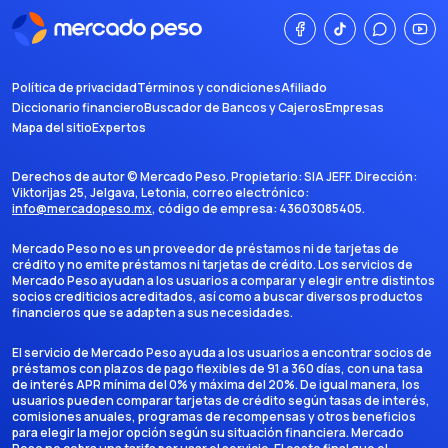
Política de privacidad
Términos y condiciones
Afiliado
Diccionario financiero
Buscador de Bancos y Cajeros
Empresas
Mapa del sitio
Expertos
Derechos de autor ©
Mercado Peso
. Propietario:
SIA JEFF
. Dirección:
Viktorijas 25, Jelgava, Letonia
, correo electrónico:
info@mercadopeso.mx
, código de empresa:
43603085405
.
Mercado Peso no es un proveedor de préstamos ni de tarjetas de
crédito y no emite préstamos ni tarjetas de crédito. Los servicios de
Mercado Peso ayudan a los usuarios a comparar y elegir entre distintos
socios crediticios acreditados, así como a buscar diversos productos
financieros que se adapten a sus necesidades.
El servicio de Mercado Peso ayuda a los usuarios a encontrar socios de
préstamos con plazos de pago flexibles de 91 a 360 días, con una tasa
de interés APR mínima del 0% y máxima del 20%. De igual manera, los
usuarios pueden comparar tarjetas de crédito según tasas de interés,
comisiones anuales, programas de recompensas y otros beneficios
para elegir la mejor opción según su situación financiera. Mercado