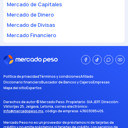
Mercado de Capitales
Mercado de Dinero
Mercado de Divisas
Mercado Financiero
Política de privacidad
Términos y condiciones
Afiliado
Diccionario financiero
Buscador de Bancos y Cajeros
Empresas
Mapa del sitio
Expertos
Derechos de autor ©
Mercado Peso
. Propietario:
SIA JEFF
. Dirección:
Viktorijas 25, Jelgava, Letonia
, correo electrónico:
info@mercadopeso.mx
, código de empresa:
43603085405
.
Mercado Peso no es un proveedor de préstamos ni de tarjetas de
crédito y no emite préstamos ni tarjetas de crédito. Los servicios de