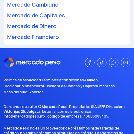
Mercado Cambiario
Mercado de Capitales
Mercado de Dinero
Mercado Financiero
Política de privacidad
Términos y condiciones
Afiliado
Diccionario financiero
Buscador de Bancos y Cajeros
Empresas
Mapa del sitio
Expertos
Derechos de autor ©
Mercado Peso
. Propietario:
SIA JEFF
. Dirección:
Viktorijas 25, Jelgava, Letonia
, correo electrónico:
info@mercadopeso.mx
, código de empresa:
43603085405
.
Mercado Peso no es un proveedor de préstamos ni de tarjetas de
crédito y no emite préstamos ni tarjetas de crédito. Los servicios de