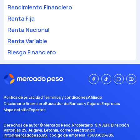
Rendimiento Financiero
Renta Fija
Renta Nacional
Renta Variable
Riesgo Financiero
Política de privacidad
Términos y condiciones
Afiliado
Diccionario financiero
Buscador de Bancos y Cajeros
Empresas
Mapa del sitio
Expertos
Derechos de autor ©
Mercado Peso
. Propietario:
SIA JEFF
. Dirección:
Viktorijas 25, Jelgava, Letonia
, correo electrónico:
info@mercadopeso.mx
, código de empresa:
43603085405
.