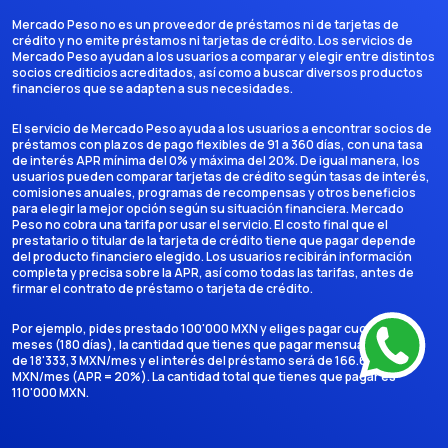
Mercado Peso no es un proveedor de préstamos ni de tarjetas de
crédito y no emite préstamos ni tarjetas de crédito. Los servicios de
Mercado Peso ayudan a los usuarios a comparar y elegir entre distintos
socios crediticios acreditados, así como a buscar diversos productos
financieros que se adapten a sus necesidades.
El servicio de Mercado Peso ayuda a los usuarios a encontrar socios de
préstamos con plazos de pago flexibles de 91 a 360 días, con una tasa
de interés APR mínima del 0% y máxima del 20%. De igual manera, los
usuarios pueden comparar tarjetas de crédito según tasas de interés,
comisiones anuales, programas de recompensas y otros beneficios
para elegir la mejor opción según su situación financiera. Mercado
Peso no cobra una tarifa por usar el servicio. El costo final que el
prestatario o titular de la tarjeta de crédito tiene que pagar depende
del producto financiero elegido. Los usuarios recibirán información
completa y precisa sobre la APR, así como todas las tarifas, antes de
firmar el contrato de préstamo o tarjeta de crédito.
Por ejemplo, pides prestado 100'000 MXN y eliges pagar cuotas en 6
meses (180 días), la cantidad que tienes que pagar mensualmente es
de 18'333,3 MXN/mes y el interés del préstamo será de 166.666,7
MXN/mes (APR = 20%). La cantidad total que tienes que pagar es
110'000 MXN.