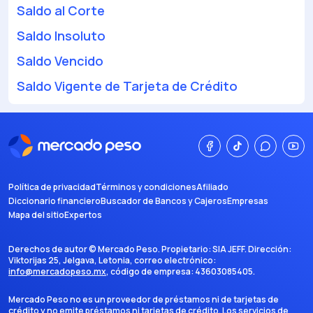
Saldo al Corte
Saldo Insoluto
Saldo Vencido
Saldo Vigente de Tarjeta de Crédito
Política de privacidad
Términos y condiciones
Afiliado
Diccionario financiero
Buscador de Bancos y Cajeros
Empresas
Mapa del sitio
Expertos
Derechos de autor ©
Mercado Peso
. Propietario:
SIA JEFF
. Dirección:
Viktorijas 25, Jelgava, Letonia
, correo electrónico:
info@mercadopeso.mx
, código de empresa:
43603085405
.
Mercado Peso no es un proveedor de préstamos ni de tarjetas de
crédito y no emite préstamos ni tarjetas de crédito. Los servicios de