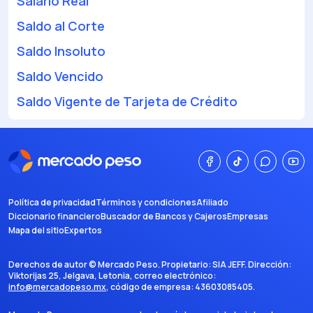
Salario Real
Saldo al Corte
Saldo Insoluto
Saldo Vencido
Saldo Vigente de Tarjeta de Crédito
Política de privacidad
Términos y condiciones
Afiliado
Diccionario financiero
Buscador de Bancos y Cajeros
Empresas
Mapa del sitio
Expertos
Derechos de autor ©
Mercado Peso
. Propietario:
SIA JEFF
. Dirección:
Viktorijas 25, Jelgava, Letonia
, correo electrónico:
info@mercadopeso.mx
, código de empresa:
43603085405
.