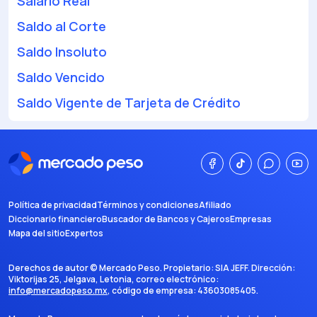
Salario Real
Saldo al Corte
Saldo Insoluto
Saldo Vencido
Saldo Vigente de Tarjeta de Crédito
Política de privacidad
Términos y condiciones
Afiliado
Diccionario financiero
Buscador de Bancos y Cajeros
Empresas
Mapa del sitio
Expertos
Derechos de autor ©
Mercado Peso
. Propietario:
SIA JEFF
. Dirección:
Viktorijas 25, Jelgava, Letonia
, correo electrónico:
info@mercadopeso.mx
, código de empresa:
43603085405
.