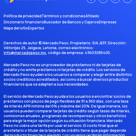
Política de privacidad
Términos y condiciones
Afiliado
Diccionario financiero
Buscador de Bancos y Cajeros
Empresas
Mapa del sitio
Expertos
Derechos de autor ©
Mercado Peso
. Propietario:
SIA JEFF
. Dirección:
Viktorijas 25, Jelgava, Letonia
, correo electrónico:
info@mercadopeso.mx
, código de empresa:
43603085405
.
Mercado Peso no es un proveedor de préstamos ni de tarjetas de
crédito y no emite préstamos ni tarjetas de crédito. Los servicios de
Mercado Peso ayudan a los usuarios a comparar y elegir entre distintos
socios crediticios acreditados, así como a buscar diversos productos
financieros que se adapten a sus necesidades.
El servicio de Mercado Peso ayuda a los usuarios a encontrar socios de
préstamos con plazos de pago flexibles de 91 a 360 días, con una tasa
de interés APR mínima del 0% y máxima del 20%. De igual manera, los
usuarios pueden comparar tarjetas de crédito según tasas de interés,
comisiones anuales, programas de recompensas y otros beneficios
para elegir la mejor opción según su situación financiera. Mercado
Peso no cobra una tarifa por usar el servicio. El costo final que el
prestatario o titular de la tarjeta de crédito tiene que pagar depende
del producto financiero elegido. Los usuarios recibirán información