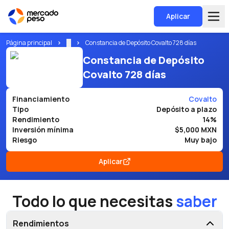
Aplicar
Página principal
...
Constancia de Depósito Covalto 728 días
Constancia de Depósito
Covalto 728 días
Financiamiento
Covalto
Tipo
Depósito a plazo
Rendimiento
14%
Inversión mínima
$5,000 MXN
Riesgo
Muy bajo
Aplicar
Todo lo que necesitas
saber
Rendimientos