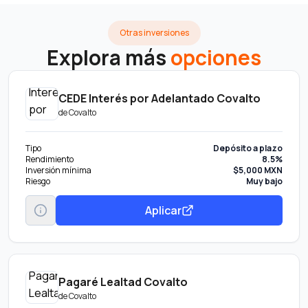
Otras inversiones
Explora más
opciones
CEDE Interés por Adelantado Covalto
de
Covalto
Tipo
Depósito a plazo
Rendimiento
8.5%
Inversión mínima
$5,000 MXN
Riesgo
Muy bajo
Aplicar
Pagaré Lealtad Covalto
de
Covalto