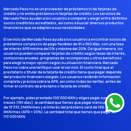
Mercado Peso no es un proveedor de préstamos ni de tarjetas de
crédito y no emite préstamos ni tarjetas de crédito. Los servicios de
Mercado Peso ayudan a los usuarios a comparar y elegir entre distintos
socios crediticios acreditados, así como a buscar diversos productos
financieros que se adapten a sus necesidades.
El servicio de Mercado Peso ayuda a los usuarios a encontrar socios de
préstamos con plazos de pago flexibles de 91 a 360 días, con una tasa
de interés APR mínima del 0% y máxima del 20%. De igual manera, los
usuarios pueden comparar tarjetas de crédito según tasas de interés,
comisiones anuales, programas de recompensas y otros beneficios
para elegir la mejor opción según su situación financiera. Mercado
Peso no cobra una tarifa por usar el servicio. El costo final que el
prestatario o titular de la tarjeta de crédito tiene que pagar depende
del producto financiero elegido. Los usuarios recibirán información
completa y precisa sobre la APR, así como todas las tarifas, antes de
firmar el contrato de préstamo o tarjeta de crédito.
Por ejemplo, pides prestado 100'000 MXN y eliges pagar cuotas en 6
meses (180 días), la cantidad que tienes que pagar mensualmente es
de 18'333,3 MXN/mes y el interés del préstamo será de 166.666,7
MXN/mes (APR = 20%). La cantidad total que tienes que pagar es
110'000 MXN.