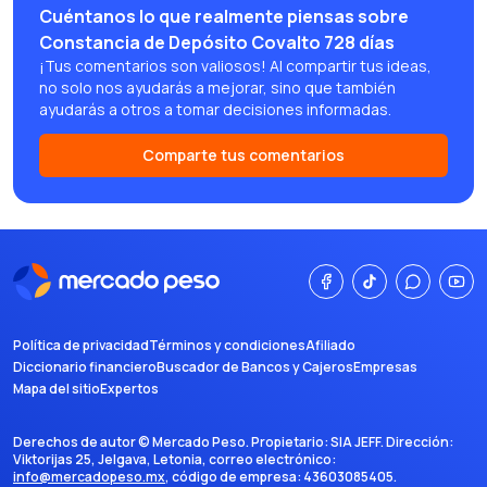
Cuéntanos lo que realmente piensas sobre
Constancia de Depósito Covalto 728 días
¡Tus comentarios son valiosos! Al compartir tus ideas,
no solo nos ayudarás a mejorar, sino que también
ayudarás a otros a tomar decisiones informadas.
Comparte tus comentarios
Política de privacidad
Términos y condiciones
Afiliado
Diccionario financiero
Buscador de Bancos y Cajeros
Empresas
Mapa del sitio
Expertos
Derechos de autor ©
Mercado Peso
. Propietario:
SIA JEFF
. Dirección:
Viktorijas 25, Jelgava, Letonia
, correo electrónico:
info@mercadopeso.mx
, código de empresa:
43603085405
.