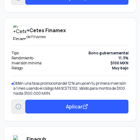
+Cetes Finamex
de
Finamex
Tipo
Bono gubernamental
Rendimiento
11.3%
Inversión mínima
$100 MXN
Riesgo
Muy bajo
Obtén una tasa promocional del 12% anual en tu primera inversión
a 1 mes usando el código MASCETES12. Válido para montos de $100
hasta $100,000 MXN.
Aplicar
Finagub