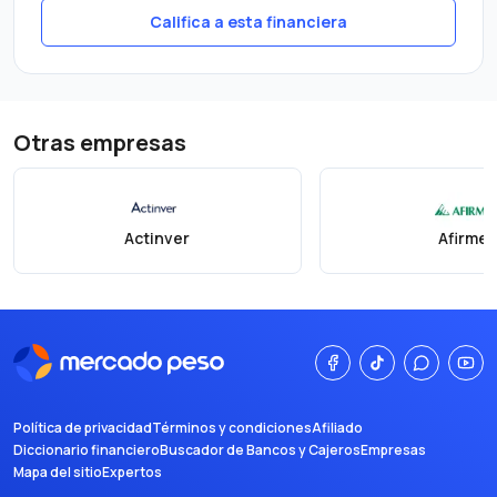
Califica a esta financiera
Otras empresas
Actinver
Afirme
Política de privacidad
Términos y condiciones
Afiliado
Diccionario financiero
Buscador de Bancos y Cajeros
Empresas
Mapa del sitio
Expertos