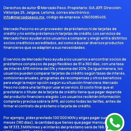
Derechos de autor ©
Mercado Peso
. Propietario:
SIA JEFF
. Dirección:
Viktorijas 25, Jelgava, Letonia
, correo electrónico:
info@mercadopeso.mx
, código de empresa:
43603085405
.
Mercado Peso no es un proveedor de préstamos ni de tarjetas de
crédito y no emite préstamos ni tarjetas de crédito. Los servicios de
Mercado Peso ayudan a los usuarios a comparar y elegir entre distintos
socios crediticios acreditados, así como a buscar diversos productos
financieros que se adapten a sus necesidades.
El servicio de Mercado Peso ayuda a los usuarios a encontrar socios de
préstamos con plazos de pago flexibles de 91 a 360 días, con una tasa
de interés APR mínima del 0% y máxima del 20%. De igual manera, los
usuarios pueden comparar tarjetas de crédito según tasas de interés,
comisiones anuales, programas de recompensas y otros beneficios
para elegir la mejor opción según su situación financiera. Mercado
Peso no cobra una tarifa por usar el servicio. El costo final que el
prestatario o titular de la tarjeta de crédito tiene que pagar depende
del producto financiero elegido. Los usuarios recibirán información
completa y precisa sobre la APR, así como todas las tarifas, antes de
firmar el contrato de préstamo o tarjeta de crédito.
Por ejemplo, pides prestado 100'000 MXN y eliges pagar cuotas en 6
meses (180 días), la cantidad que tienes que pagar mensualmente es
de 18'333,3 MXN/mes y el interés del préstamo será de 166.666,7