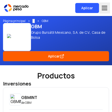
Aplicar
Página principal
...
GBM
GBM
Grupo Bursátil Mexicano, S.A. de C.V., Casa de
Bolsa
Aplicar
Productos
Inversiones
GBMINT
de
GBM