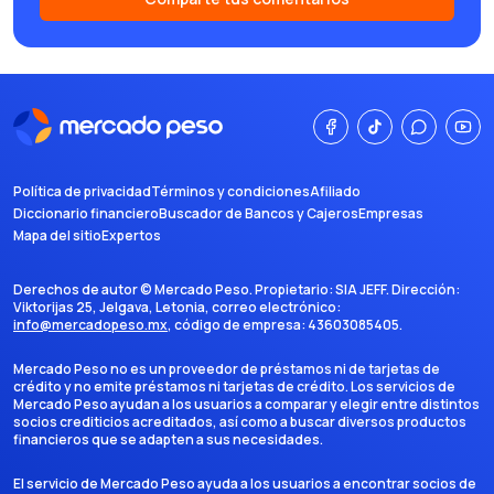
Política de privacidad
Términos y condiciones
Afiliado
Diccionario financiero
Buscador de Bancos y Cajeros
Empresas
Mapa del sitio
Expertos
Derechos de autor ©
Mercado Peso
. Propietario:
SIA JEFF
. Dirección:
Viktorijas 25, Jelgava, Letonia
, correo electrónico:
info@mercadopeso.mx
, código de empresa:
43603085405
.
Mercado Peso no es un proveedor de préstamos ni de tarjetas de
crédito y no emite préstamos ni tarjetas de crédito. Los servicios de
Mercado Peso ayudan a los usuarios a comparar y elegir entre distintos
socios crediticios acreditados, así como a buscar diversos productos
financieros que se adapten a sus necesidades.
El servicio de Mercado Peso ayuda a los usuarios a encontrar socios de