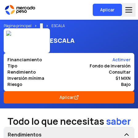
Aplicar
Página principal
...
ESCALA
ESCALA
Financiamiento
Actinver
Tipo
Fondo de inversión
Rendimiento
Consultar
Inversión mínima
$1 MXN
Riesgo
Bajo
Aplicar
Todo lo que necesitas
saber
Rendimientos