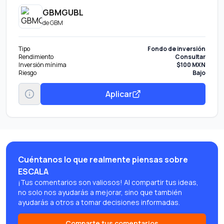
GBMGUBL
de
GBM
Tipo
Fondo de inversión
Rendimiento
Consultar
Inversión mínima
$100 MXN
Riesgo
Bajo
Aplicar
Cuéntanos lo que realmente piensas sobre
ESCALA
¡Tus comentarios son valiosos! Al compartir tus ideas,
no solo nos ayudarás a mejorar, sino que también
ayudarás a otros a tomar decisiones informadas.
Comparte tus comentarios