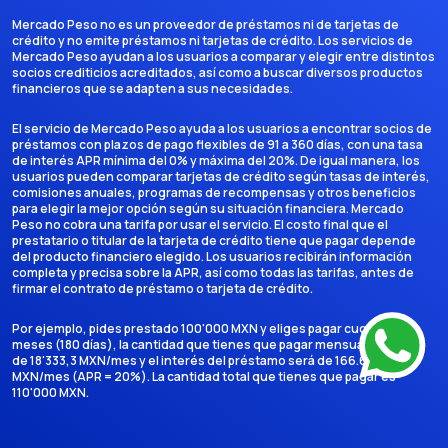
Mercado Peso no es un proveedor de préstamos ni de tarjetas de
crédito y no emite préstamos ni tarjetas de crédito. Los servicios de
Mercado Peso ayudan a los usuarios a comparar y elegir entre distintos
socios crediticios acreditados, así como a buscar diversos productos
financieros que se adapten a sus necesidades.
El servicio de Mercado Peso ayuda a los usuarios a encontrar socios de
préstamos con plazos de pago flexibles de 91 a 360 días, con una tasa
de interés APR mínima del 0% y máxima del 20%. De igual manera, los
usuarios pueden comparar tarjetas de crédito según tasas de interés,
comisiones anuales, programas de recompensas y otros beneficios
para elegir la mejor opción según su situación financiera. Mercado
Peso no cobra una tarifa por usar el servicio. El costo final que el
prestatario o titular de la tarjeta de crédito tiene que pagar depende
del producto financiero elegido. Los usuarios recibirán información
completa y precisa sobre la APR, así como todas las tarifas, antes de
firmar el contrato de préstamo o tarjeta de crédito.
Por ejemplo, pides prestado 100'000 MXN y eliges pagar cuotas en 6
meses (180 días), la cantidad que tienes que pagar mensualmente es
de 18'333,3 MXN/mes y el interés del préstamo será de 166.666,7
MXN/mes (APR = 20%). La cantidad total que tienes que pagar es
110'000 MXN.