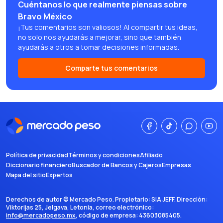
Cuéntanos lo que realmente piensas sobre
Bravo México
¡Tus comentarios son valiosos! Al compartir tus ideas,
no solo nos ayudarás a mejorar, sino que también
ayudarás a otros a tomar decisiones informadas.
Comparte tus comentarios
Política de privacidad
Términos y condiciones
Afiliado
Diccionario financiero
Buscador de Bancos y Cajeros
Empresas
Mapa del sitio
Expertos
Derechos de autor ©
Mercado Peso
. Propietario:
SIA JEFF
. Dirección:
Viktorijas 25, Jelgava, Letonia
, correo electrónico:
info@mercadopeso.mx
, código de empresa:
43603085405
.